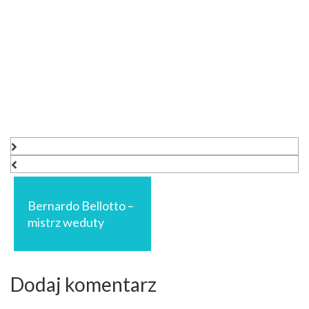
Nawigacja
wpisu
Bernardo Bellotto –
mistrz weduty
Dodaj komentarz