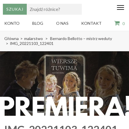
edu
Gry,
puzzle
dzie
i
KONTO
BLOG
O NAS
KONTAKT
0
książki
ze
Skip
sztuką
Główna
>
malarstwo
>
Bernardo Bellotto – mistrz weduty
dla
to
>
IMG_20221103_122401
dzieci
content
(Press
Enter)