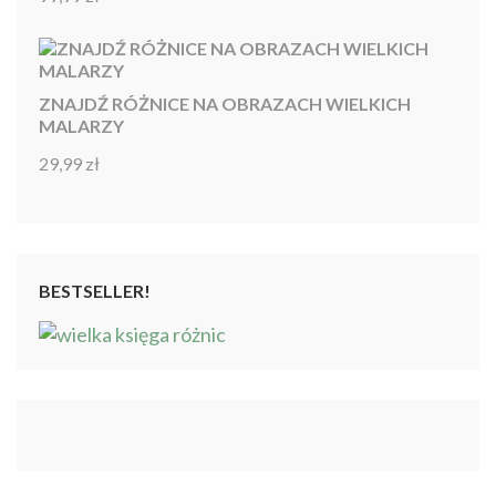
4.92
na 5
ZNAJDŹ RÓŻNICE NA OBRAZACH WIELKICH
MALARZY
29,99
zł
Oceniono
4.86
na 5
BESTSELLER!