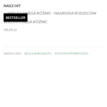
NASZ HIT
BESTSELLER
WIELKA KSIĘGA RÓŻNIC
99,99
zł
Oceniono
4.92
na 5
WAŻNE LINKI:
REGULAMIN SKLEPU
POLITYKA PRYWATNOŚCI