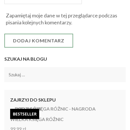
Zapamiętaj moje dane w tej przeglądarce podczas
pisania kolejnych komentarzy.
SZUKAJ NA BLOGU
Szukaj:
ZAJRZYJ DO SKLEPU
BESTSELLER
WIELKA KSIĘGA RÓŻNIC
99,99
zł
Oceniono