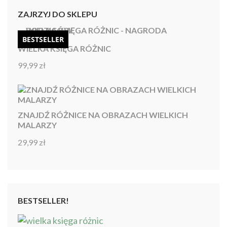
ZAJRZYJ DO SKLEPU
BESTSELLER
WIELKA KSIĘGA RÓŻNIC
99,99
zł
Oceniono
4.92
na 5
ZNAJDŹ RÓŻNICE NA OBRAZACH WIELKICH
MALARZY
29,99
zł
Oceniono
4.86
na 5
BESTSELLER!