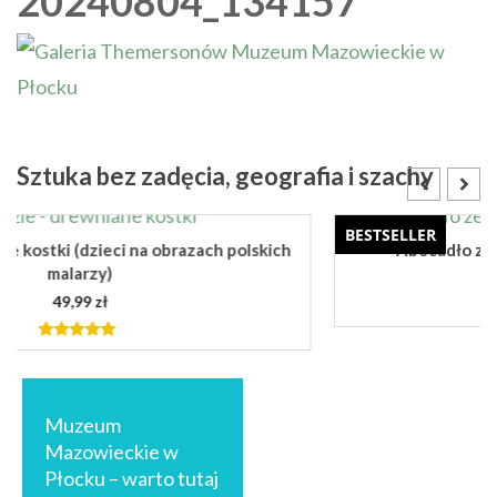
20240804_134157
Sztuka bez zadęcia, geografia i szachy
BESTSELLER
Abecadło ze sztuką – kartonowa książeczka
34,99
zł
4.85
out
of 5
DODAJ DO KOSZYKA
Nawigacja
wpisu
Muzeum
Mazowieckie w
Płocku – warto tutaj