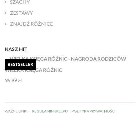
SZACHY
ZESTAWY
ZNAJDŹ RÓŻNICE
NASZ HIT
BESTSELLER
WIELKA KSIĘGA RÓŻNIC
99,99
zł
Oceniono
4.92
na 5
WAŻNE LINKI:
REGULAMIN SKLEPU
POLITYKA PRYWATNOŚCI