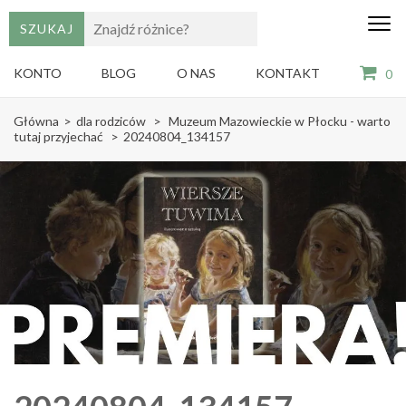
edu
Gry,
puzzle
dzie
i
KONTO
BLOG
O NAS
KONTAKT
0
książki
ze
Skip
sztuką
Główna
>
dla rodziców
>
Muzeum Mazowieckie w Płocku - warto
dla
to
tutaj przyjechać
>
20240804_134157
dzieci
content
(Press
Enter)