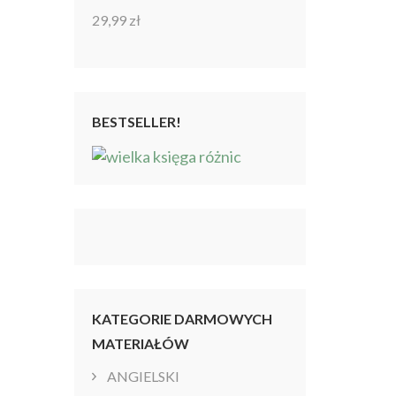
29,99
zł
Oceniono
4.86
na 5
BESTSELLER!
KATEGORIE DARMOWYCH
MATERIAŁÓW
ANGIELSKI