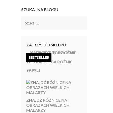
SZUKAJ NA BLOGU
Szukaj:
ZAJRZYJ DO SKLEPU
WOŚĆ!
BESTSELLER
BESTSELLER
Wielk
WIELKA KSIĘGA RÓŻNIC
99,99
zł
Oceniono
4.92
na 5
DODA
ZNAJDŹ RÓŻNICE NA
OBRAZACH WIELKICH
MALARZY