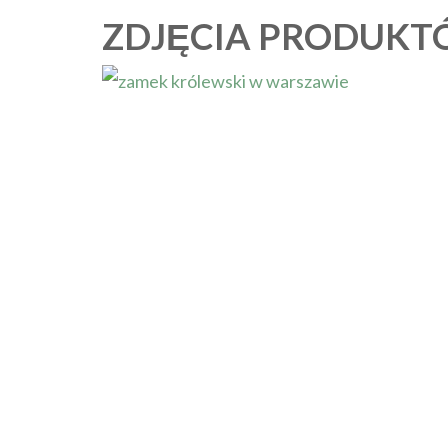
ZDJĘCIA PRODUKTO
Sztuka bez zadęcia, geografia i sz
Chodź do