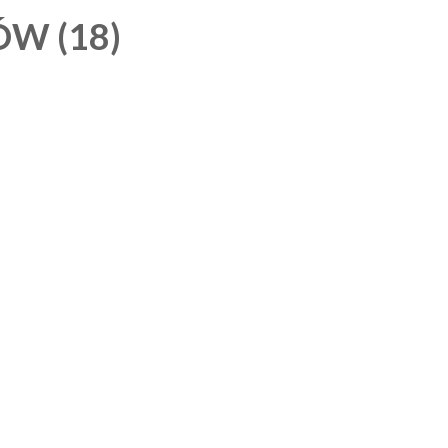
́W (18)
achy
NO
 muzeum – mapa skarbów sztuki
9,99
zł
5.00
out of
5
DODAJ DO KOSZYKA