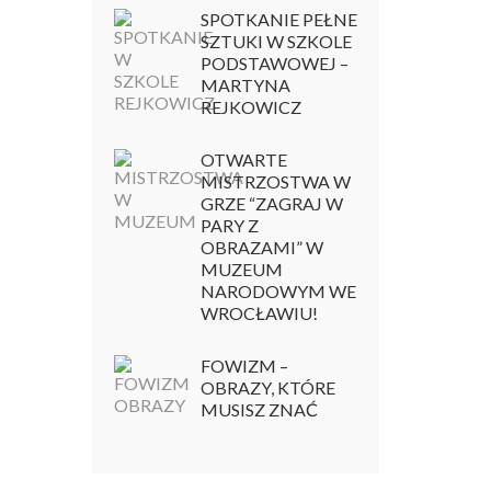
SPOTKANIE PEŁNE
SZTUKI W SZKOLE
PODSTAWOWEJ –
MARTYNA
REJKOWICZ
OTWARTE
MISTRZOSTWA W
GRZE “ZAGRAJ W
PARY Z
OBRAZAMI” W
MUZEUM
NARODOWYM WE
WROCŁAWIU!
FOWIZM –
OBRAZY, KTÓRE
MUSISZ ZNAĆ