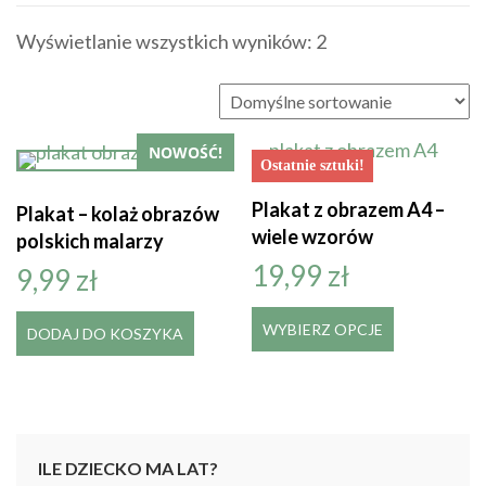
Wyświetlanie wszystkich wyników: 2
NOWOŚĆ!
Ostatnie sztuki!
Plakat z obrazem A4 –
Plakat – kolaż obrazów
wiele wzorów
polskich malarzy
19,99
zł
9,99
zł
Ten
WYBIERZ OPCJE
DODAJ DO KOSZYKA
produkt
ma
wiele
wariantów
Opcje
ILE DZIECKO MA LAT?
można