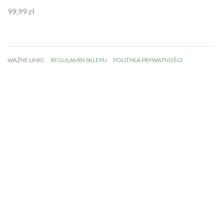
99,99
zł
Oceniono
4.92
na 5
WAŻNE LINKI:
REGULAMIN SKLEPU
POLITYKA PRYWATNOŚCI