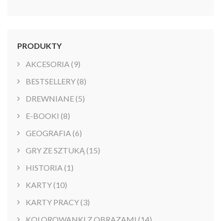
wybrać
na
stronie
produktu
PRODUKTY
AKCESORIA
(9)
BESTSELLERY
(8)
DREWNIANE
(5)
E-BOOKI
(8)
GEOGRAFIA
(6)
GRY ZE SZTUKĄ
(15)
HISTORIA
(1)
KARTY
(10)
KARTY PRACY
(3)
KOLOROWANKI Z OBRAZAMI
(14)