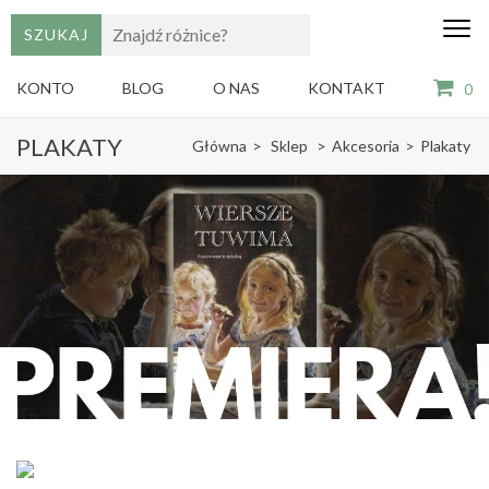
edu
Gry,
puzzle
dzie
i
KONTO
BLOG
O NAS
KONTAKT
0
książki
ze
Skip
sztuką
PLAKATY
Główna
>
Sklep
>
Akcesoria
>
Plakaty
dla
to
dzieci
content
(Press
Enter)