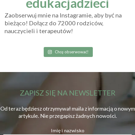
edukacjadzieci
Zaobserwuj mnie na Instagramie, aby być na
bieżąco! Dołącz do 72000 rodziców,
nauczycieli i terapeutów!
Chcę obserwować!
ZAPISZ SIĘ NA NEWSLETTER
Od teraz będziesz otrzymywał maila z informacją o nowym
artykule. Nie przegapisz żadnych nowości.
Imię i nazwisko