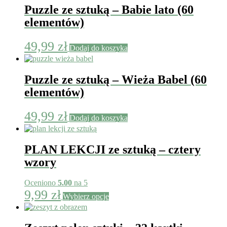
Puzzle ze sztuką – Babie lato (60
elementów)
49,99
zł
Dodaj do koszyka
Puzzle ze sztuką – Wieża Babel (60
elementów)
49,99
zł
Dodaj do koszyka
PLAN LEKCJI ze sztuką – cztery
wzory
Oceniono
5.00
na 5
Ten
9,99
zł
Wybierz opcje
produkt
ma
wiele