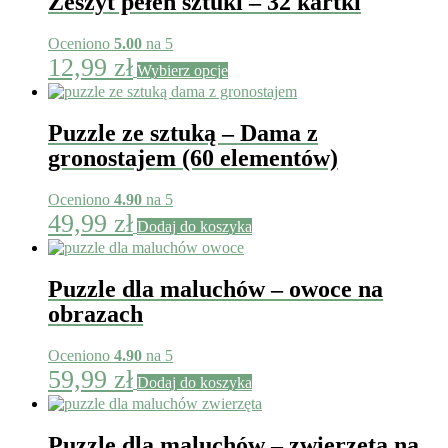
Zeszyt pełen sztuki – 32 kartki
wariantów.
Opcje
można
Oceniono
5.00
na 5
wybrać
Ten
12,99
zł
Wybierz opcje
na
produkt
stronie
ma
produktu
wiele
Puzzle ze sztuką – Dama z
wariantów.
Opcje
gronostajem (60 elementów)
można
wybrać
Oceniono
4.90
na 5
na
49,99
zł
stronie
Dodaj do koszyka
produktu
Puzzle dla maluchów – owoce na
obrazach
Oceniono
4.90
na 5
59,99
zł
Dodaj do koszyka
Puzzle dla maluchów – zwierzęta na