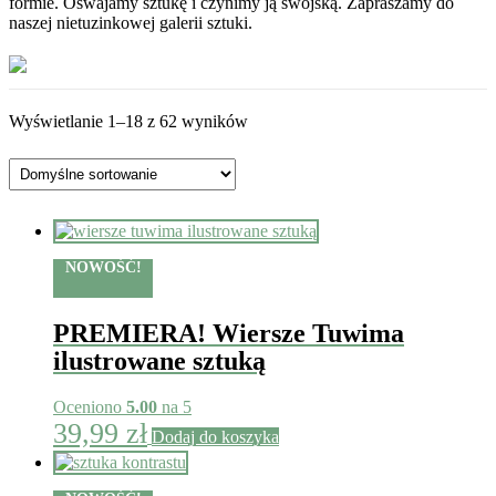
formie. Oswajamy sztukę i czynimy ją swojską. Zapraszamy do
naszej nietuzinkowej galerii sztuki.
Wyświetlanie 1–18 z 62 wyników
NOWOŚĆ!
PREMIERA! Wiersze Tuwima
ilustrowane sztuką
Oceniono
5.00
na 5
39,99
zł
Dodaj do koszyka