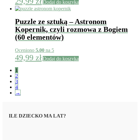
29,99
zł
Dodaj do koszyka
Puzzle ze sztuką – Astronom
Kopernik, czyli rozmowa z Bogiem
(60 elementów)
Oceniono
5.00
na 5
49,99
zł
Dodaj do koszyka
1
2
3
4
→
ILE DZIECKO MA LAT?