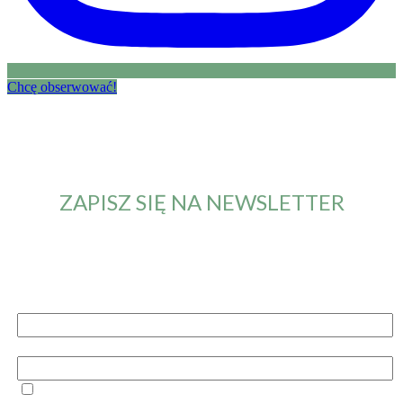
Chcę obserwować!
ZAPISZ SIĘ NA NEWSLETTER
Od teraz będziesz otrzymywał maila z informacją o
nowym artykule. Nie przegapisz żadnych nowości.
Imię i nazwisko
Email
Przechodząc dalej, akceptujesz politykę prywatności