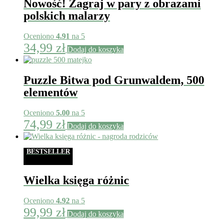
Nowość! Zagraj w pary z obrazami
polskich malarzy
Oceniono
4.91
na 5
34,99
zł
Dodaj do koszyka
Puzzle Bitwa pod Grunwaldem, 500
elementów
Oceniono
5.00
na 5
74,99
zł
Dodaj do koszyka
BESTSELLER
Wielka księga różnic
Oceniono
4.92
na 5
99,99
zł
Dodaj do koszyka