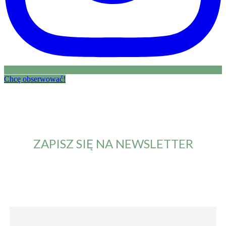
Chcę obserwować!
ZAPISZ SIĘ NA NEWSLETTER
Od teraz będziesz otrzymywał maila z informacją o
nowym artykule. Nie przegapisz żadnych nowości.
Imię i nazwisko