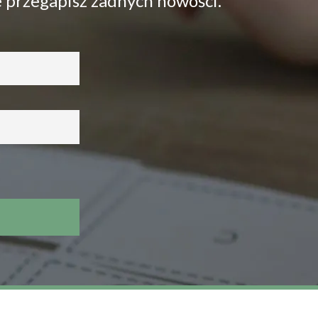
e przegapisz żadnych nowości.