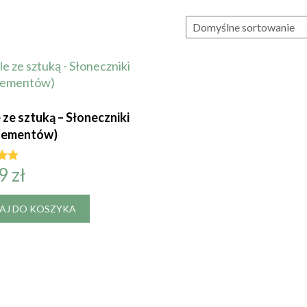
 ze sztuką – Słoneczniki
elementów)
99
zł
no
AJ DO KOSZYKA