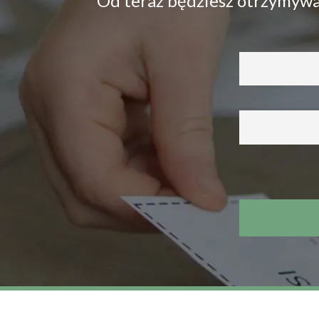
Od teraz będziesz otrzymywał