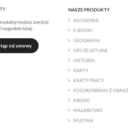
TY
NASZE PRODUKTY
AKCESORIA
produkty możesz zwrócić
i wygodnie tutaj:
E-BOOKI
GEOGRAFIA
GRY ZE SZTUKĄ
HISTORIA
KARTY
KARTY PRACY
KOLOROWANKI Z OBRA
KREDKI
MALARSTWO
MUZYKA