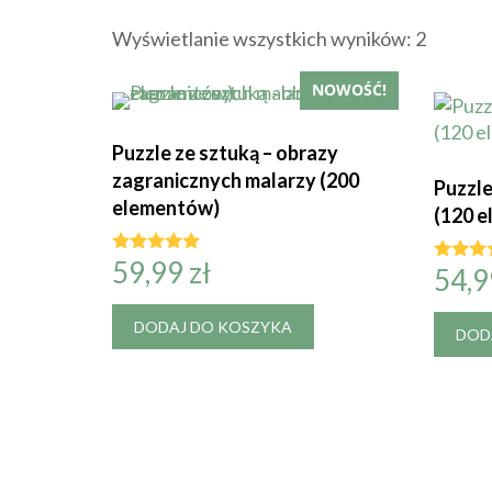
Wyświetlanie wszystkich wyników: 2
NOWOŚĆ!
Puzzle ze sztuką – obrazy
zagranicznych malarzy (200
Puzzle
elementów)
(120 
59,99
zł
Oceniono
54,
Ocenio
5.00
5.00
na 5
na 5
DODAJ DO KOSZYKA
DOD