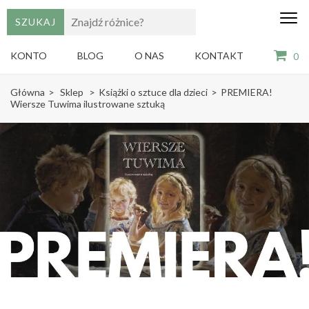
edu
Gry,
puzzle
dzie
i
KONTO
BLOG
O NAS
KONTAKT
0
książki
ze
Skip
sztuką
Główna
>
Sklep
>
Książki o sztuce dla dzieci
>
PREMIERA!
dla
to
Wiersze Tuwima ilustrowane sztuką
dzieci
content
(Press
Enter)