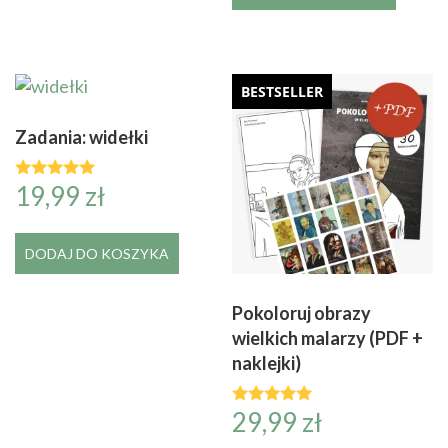
BESTSELLER
Zadania: widełki
19,99
zł
Oceniono
5.00
na 5
DODAJ DO KOSZYKA
Pokoloruj obrazy
wielkich malarzy (PDF +
naklejki)
29,99
zł
Oceniono
4.82
na 5