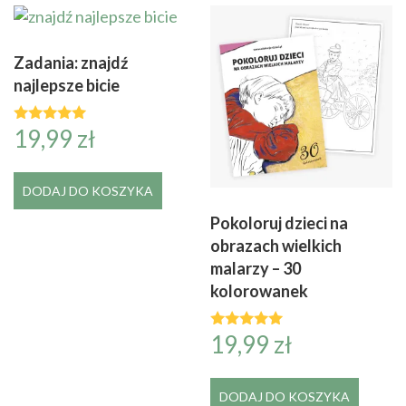
Zadania: znajdź
najlepsze bicie
19,99
zł
Oceniono
4.92
na 5
DODAJ DO KOSZYKA
Pokoloruj dzieci na
obrazach wielkich
malarzy – 30
kolorowanek
19,99
zł
Oceniono
5.00
na 5
DODAJ DO KOSZYKA