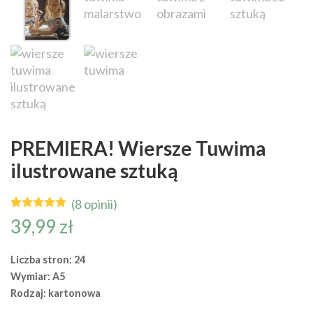
PREMIERA! Wiersze Tuwima
ilustrowane sztuką
(8 opinii)
Oceniony
8
39,99
zł
5.00
na 5
na
podstawie
Liczba stron: 24
ocen
klientów
Wymiar: A5
Rodzaj: kartonowa