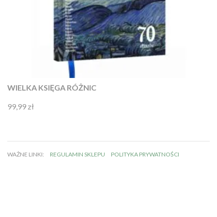
WIELKA KSIĘGA RÓŻNIC
99,99
zł
Oceniono
4.92
na 5
WAŻNE LINKI:
REGULAMIN SKLEPU
POLITYKA PRYWATNOŚCI