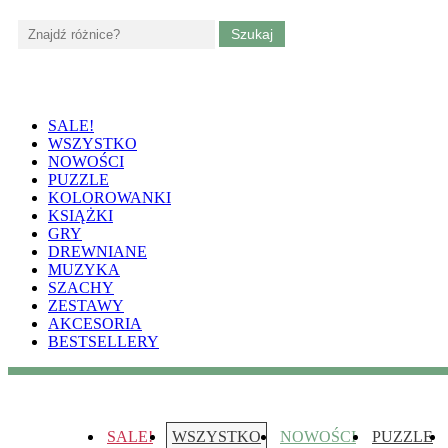
Skip
to
content
edukacja-dzieci.pl
Gry, puzzle i książki ze sztuką dla dzieci
SALE!
(Press
WSZYSTKO
Enter)
NOWOŚCI
PUZZLE
KOLOROWANKI
KSIĄŻKI
GRY
DREWNIANE
MUZYKA
SZACHY
ZESTAWY
AKCESORIA
BESTSELLERY
edukacja-dzieci.pl
Gry, puzzle i książki ze sztuką dla dzieci
SALE!
WSZYSTKO
NOWOŚCI
PUZZLE