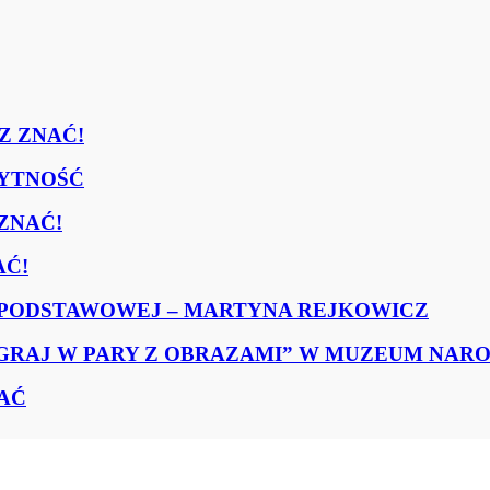
Z ZNAĆ!
ŻYTNOŚĆ
ZNAĆ!
AĆ!
 PODSTAWOWEJ – MARTYNA REJKOWICZ
GRAJ W PARY Z OBRAZAMI” W MUZEUM NA
NAĆ