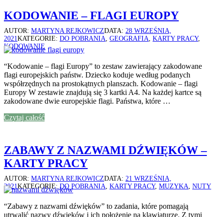
KODOWANIE – FLAGI EUROPY
AUTOR:
MARTYNA REJKOWICZ
DATA:
28 WRZEŚNIA,
2021
KATEGORIE:
DO POBRANIA
,
GEOGRAFIA
,
KARTY PRACY
,
KODOWANIE
“Kodowanie – flagi Europy” to zestaw zawierający zakodowane
flagi europejskich państw. Dziecko koduje według podanych
współrzędnych na prostokątnych planszach. Kodowanie – flagi
Europy W zestawie znajdują się 3 kartki A4. Na każdej kartce są
zakodowane dwie europejskie flagi. Państwa, które …
Czytaj całość
ZABAWY Z NAZWAMI DŹWIĘKÓW –
KARTY PRACY
AUTOR:
MARTYNA REJKOWICZ
DATA:
21 WRZEŚNIA,
2021
KATEGORIE:
DO POBRANIA
,
KARTY PRACY
,
MUZYKA
,
NUTY
“Zabawy z nazwami dźwięków” to zadania, które pomagają
utrwalić nazwy dźwięków i ich położenie na klawiaturze. Z tymi