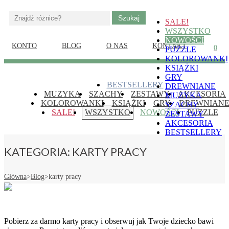
Gry, puzzle i książki ze
SALE!
edukacja-
sztuką dla dzieci
WSZYSTKO
NOWOŚCI
dzieci.pl
KONTO
BLOG
O NAS
KONTAKT
0
PUZZLE
KOLOROWANKI
Skip
KSIĄŻKI
to
GRY
content
Gry, puzzle i książki ze sztuką dla dzieci
BESTSELLERY
DREWNIANE
edukacja-dzieci.pl
(Press
MUZYKA
SZACHY
ZESTAWY
AKCESORIA
MUZYKA
Enter)
KOLOROWANKI
KSIĄŻKI
GRY
DREWNIAN
SZACHY
SALE!
WSZYSTKO
NOWOŚCI
PUZZLE
ZESTAWY
AKCESORIA
BESTSELLERY
KATEGORIA:
KARTY PRACY
Główna
>
Blog
>
karty pracy
Pobierz za darmo karty pracy i obserwuj jak Twoje dziecko bawi