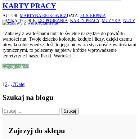
KARTY PRACY
AUTOR:
MARTYNA REJKOWICZ
DATA:
31 SIERPNIA,
2021
KATEGORIE:
DO POBRANIA
,
KARTY PRACY
,
MUZYKA
,
NUTY
“Zabawy z wartościami nut” to świetne narzędzie do powtórki
wartości nut. Twoje dziecko koloruje, koduje i liczy, dzięki czemu
utrwala sobie wiedzę. Jeśli to jego pierwsza styczność z wartościami
rytmicznymi, to polecamy najpierw krótkie wprowadzenie
teoretyczne i nasze fiszki. Wartości …
Czytaj całość
Stronicowanie
Strona
Strona
Strona
1
2
…
7
Dalej
wpisów
Szukaj na blogu
Szukaj:
Zajrzyj do sklepu