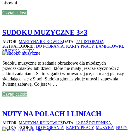
pisowni …
Czytaj całość
SUDOKU MUZYCZNE 3×3
AUTOR:
MARTYNA REJKOWICZ
DATA:
22 LISTOPADA,
2021
KATEGORIE:
DO POBRANIA
,
KARTY PRACY
,
ŁAMIGŁÓWKI
,
MUZYKA
,
NUTY
Sudoku muzyczne to zadania obrazkowe dla młodszych
przedszkolaków lub dzieci, które nie miały jeszcze styczności z
takimi zadaniami. Są to zagadki wprowadzające, na małej planszy
składającej się z 9 pól. Sudoku gimnastykuje umysł i zapewnia
świetną zabawę. Co jest w …
Czytaj całość
NUTY NA POLACH I LINIACH
AUTOR:
MARTYNA REJKOWICZ
DATA:
12 PAŹDZIERNIKA,
2021
KATEGORIE:
DO POBRANIA
,
KARTY PRACY
,
MUZYKA
,
NUTY