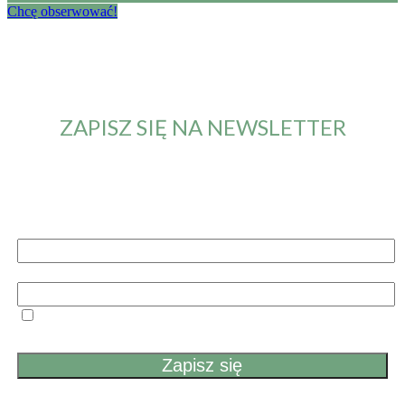
Chcę obserwować!
ZAPISZ SIĘ NA NEWSLETTER
Od teraz będziesz otrzymywał maila z informacją o
nowym artykule. Nie przegapisz żadnych nowości.
Imię i nazwisko
Email
Przechodząc dalej, akceptujesz politykę prywatności