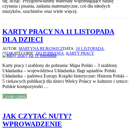
się, ucząc. Przygotowaliśmy materiały wspomagające naukę
czytania i pisania, zadania matematyczne, coś dla młodych
muzyków, szachistów oraz wiele więcej.
KARTY PRACY NA 11 LISTOPADA
DLA DZIECI
AUTOR:
MARTYNA REJKOWICZ
DATA:
10 LISTOPADA,
2024
KATEGORIE:
DO POBRANIA
,
KARTY PRACY
Karty pracy i szablony do pobrania: Mapa Polski – 3 szablony
Układanka – województwa Układanka: flagi sąsiadów Polski
Układanka – państwa Europy Książki historyczne: Historia Polski –
5 ciekawych publikacji dla dzieci Wielcy Polacy w kulturze i sztuce:
Polskie kompozytorki …
Czytaj całość
JAK CZYTAĆ NUTY?
WPROWADZENIE