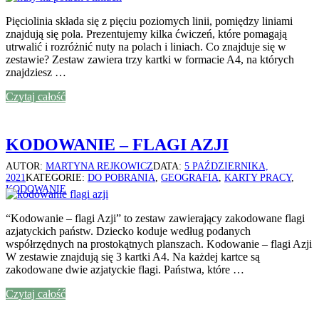
Pięciolinia składa się z pięciu poziomych linii, pomiędzy liniami
znajdują się pola. Prezentujemy kilka ćwiczeń, które pomagają
utrwalić i rozróżnić nuty na polach i liniach. Co znajduje się w
zestawie? Zestaw zawiera trzy kartki w formacie A4, na których
znajdziesz …
Czytaj całość
KODOWANIE – FLAGI AZJI
AUTOR:
MARTYNA REJKOWICZ
DATA:
5 PAŹDZIERNIKA,
2021
KATEGORIE:
DO POBRANIA
,
GEOGRAFIA
,
KARTY PRACY
,
KODOWANIE
“Kodowanie – flagi Azji” to zestaw zawierający zakodowane flagi
azjatyckich państw. Dziecko koduje według podanych
współrzędnych na prostokątnych planszach. Kodowanie – flagi Azji
W zestawie znajdują się 3 kartki A4. Na każdej kartce są
zakodowane dwie azjatyckie flagi. Państwa, które …
Czytaj całość