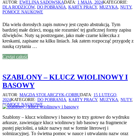
AUTOR:
EWELINA SADOWSKA
DATA:
1 MAJA, 2024
KATEGORIE:
DLA RODZICÓW
,
DO POBRANIA
,
KARTY PRACY
,
MUZYKA
,
NUTY
,
POMOCE NAUKOWE
Dla wielu dorosłych zapis nutowy jest często abstrakcją. Tym
bardziej małe dzieci, mogą nie rozumieć tej graficznej formy zapisu
dźwięków. Nuty są postrzegane, jako małe czarne kółeczka z
kreskami, zapisane na kilku liniach. Jak zatem rozpocząć przygodę z
nauką czytania …
Czytaj całość
SZABLONY – KLUCZ WIOLINOWY I
BASOWY
AUTOR:
MAGDA STOLARCZYK-CORBU
DATA:
15 LUTEGO,
2024
KATEGORIE:
DO POBRANIA
,
KARTY PRACY
,
MUZYKA
,
NUTY
,
POMOCE NAUKOWE
Szablony – klucz wiolinowy i basowy to trzy gotowe do wydruku
arkusze, zawierające klucz wiolinowy lub basowy na fragmencie
pustej pięciolini, a także nazwy nut w formie literowej i
solmizacyjnej. To świetna pomoc w nauce i utrwalaniu nazw oraz