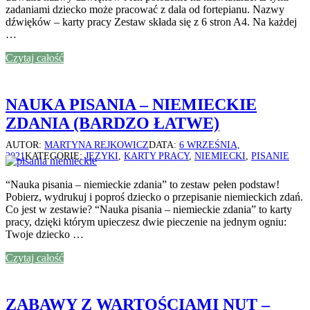
zadaniami dziecko może pracować z dala od fortepianu. Nazwy
dźwięków – karty pracy Zestaw składa się z 6 stron A4. Na każdej
…
Czytaj całość
NAUKA PISANIA – NIEMIECKIE
ZDANIA (BARDZO ŁATWE)
AUTOR:
MARTYNA REJKOWICZ
DATA:
6 WRZEŚNIA,
2021
KATEGORIE:
JĘZYKI
,
KARTY PRACY
,
NIEMIECKI
,
PISANIE
“Nauka pisania – niemieckie zdania” to zestaw pełen podstaw!
Pobierz, wydrukuj i poproś dziecko o przepisanie niemieckich zdań.
Co jest w zestawie? “Nauka pisania – niemieckie zdania” to karty
pracy, dzięki którym upieczesz dwie pieczenie na jednym ogniu:
Twoje dziecko …
Czytaj całość
ZABAWY Z WARTOŚCIAMI NUT –