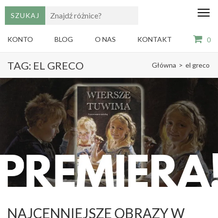
edu
Gry,
puzzle
dzie
i
KONTO
BLOG
O NAS
KONTAKT
0
książki
ze
Skip
sztuką
TAG:
EL GRECO
Główna
>
el greco
dla
to
dzieci
content
(Press
Enter)
NAJCENNIEJSZE OBRAZY W