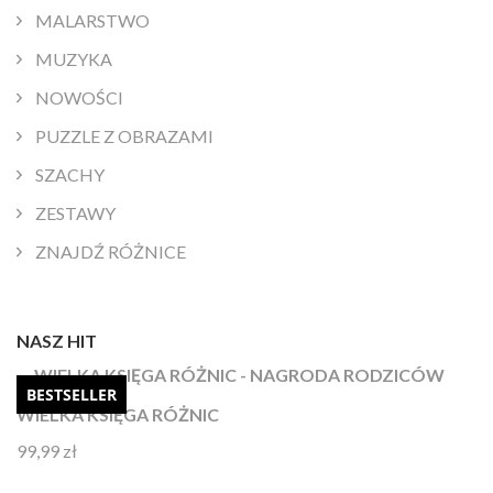
MALARSTWO
MUZYKA
NOWOŚCI
PUZZLE Z OBRAZAMI
SZACHY
ZESTAWY
ZNAJDŹ RÓŻNICE
NASZ HIT
BESTSELLER
WIELKA KSIĘGA RÓŻNIC
99,99
zł
Oceniono
4.92
na 5