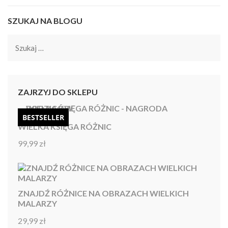
SZUKAJ NA BLOGU
Szukaj:
ZAJRZYJ DO SKLEPU
BESTSELLER
WIELKA KSIĘGA RÓŻNIC
99,99
zł
Oceniono
4.92
na 5
ZNAJDŹ RÓŻNICE NA OBRAZACH WIELKICH
MALARZY
29,99
zł
Oceniono