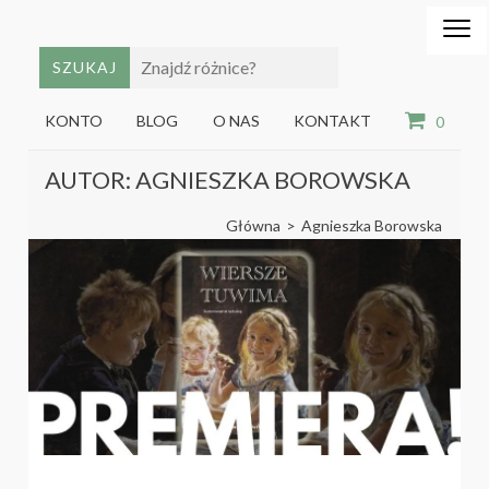
edu
Gry,
puzzle
dzie
i
książki
ze
KONTO
BLOG
O NAS
KONTAKT
0
sztuką
dla
Skip
dzieci
AUTOR:
AGNIESZKA BOROWSKA
to
content
Główna
>
Agnieszka Borowska
(Press
Enter)