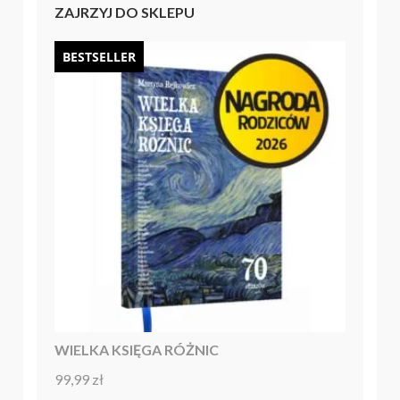
ZAJRZYJ DO SKLEPU
BESTSELLER
WIELKA KSIĘGA RÓŻNIC
99,99
zł
Oceniono
4.92
na 5