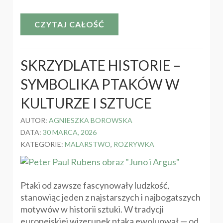
CZYTAJ CAŁOŚĆ
SKRZYDLATE HISTORIE –
SYMBOLIKA PTAKÓW W
KULTURZE I SZTUCE
AUTOR:
AGNIESZKA BOROWSKA
DATA:
30 MARCA, 2026
KATEGORIE:
MALARSTWO
,
ROZRYWKA
Ptaki od zawsze fascynowały ludzkość,
stanowiąc jeden z najstarszych i najbogatszych
motywów w historii sztuki. W tradycji
europejskiej wizerunek ptaka ewoluował — od