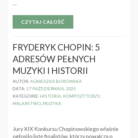
…
CZYTAJ CAŁOŚĆ
FRYDERYK CHOPIN: 5
ADRESÓW PEŁNYCH
MUZYKI I HISTORII
AUTOR:
AGNIESZKA BOROWSKA
DATA:
17 PAŹDZIERNIKA, 2025
KATEGORIE:
HISTORIA
,
KOMPOZYTORZY
,
MALARSTWO
,
MUZYKA
Jury XIX Konkursu Chopinowskiego właśnie
ogłosiło listę finalistów, którzy powalczą o