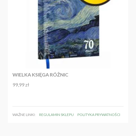
WIELKA KSIĘGA RÓŻNIC
99,99
zł
Oceniono
4.92
na 5
WAŻNE LINKI:
REGULAMIN SKLEPU
POLITYKA PRYWATNOŚCI