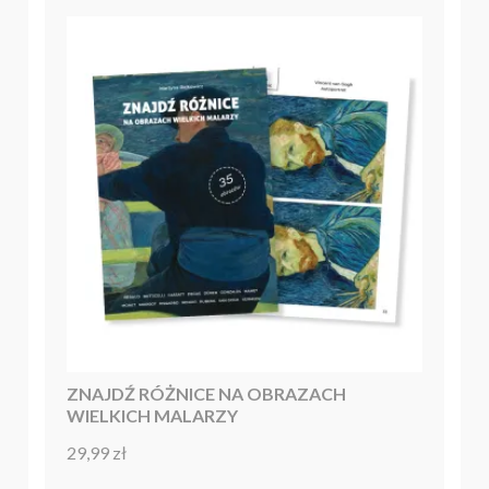
ZNAJDŹ RÓŻNICE NA OBRAZACH
WIELKICH MALARZY
29,99
zł
Oceniono
4.86
na 5