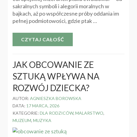
sakralnych symboli i alegorii moralnych w
bajkach, aż po współczesne próby oddania im
pełnej podmiotowości, gdzie ptak …
CZYTAJ CAŁOŚĆ
JAK OBCOWANIE ZE
SZTUKĄ WPŁYWA NA
ROZWÓJ DZIECKA?
AUTOR:
AGNIESZKA BOROWSKA
DATA:
17 MARCA, 2026
KATEGORIE:
DLA RODZICÓW
,
MALARSTWO
,
MUZEUM
,
MUZYKA