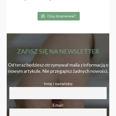
Chcę obserwować!
ZAPISZ SIĘ NA NEWSLETTER
Od teraz będziesz otrzymywał maila z informacją o
nowym artykule. Nie przegapisz żadnych nowości.
Imię i nazwisko
Email