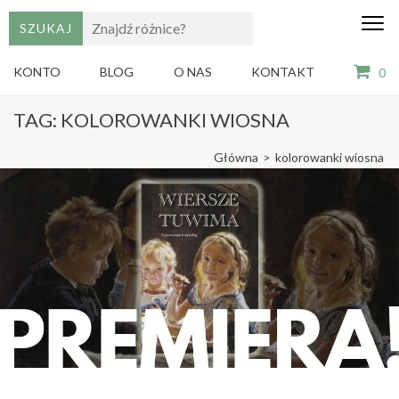
edu
Gry,
puzzle
dzie
i
KONTO
BLOG
O NAS
KONTAKT
0
książki
ze
Skip
sztuką
TAG:
KOLOROWANKI WIOSNA
dla
to
dzieci
content
Główna
>
kolorowanki wiosna
(Press
Enter)