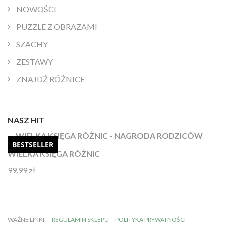
NOWOŚCI
PUZZLE Z OBRAZAMI
SZACHY
ZESTAWY
ZNAJDŹ RÓŻNICE
NASZ HIT
BESTSELLER
WIELKA KSIĘGA RÓŻNIC
99,99
zł
Oceniono
4.92
na 5
WAŻNE LINKI:
REGULAMIN SKLEPU
POLITYKA PRYWATNOŚCI