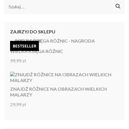
Szukaj:
ZAJRZYJ DO SKLEPU
BESTSELLER
WIELKA KSIĘGA RÓŻNIC
99,99
zł
Oceniono
4.92
na 5
ZNAJDŹ RÓŻNICE NA OBRAZACH WIELKICH
MALARZY
29,99
zł
Oceniono
4.86
na 5