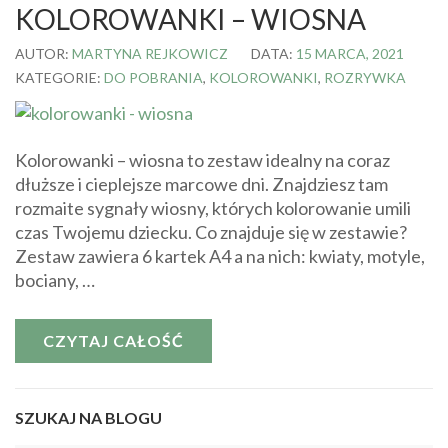
KOLOROWANKI – WIOSNA
AUTOR:
MARTYNA REJKOWICZ
DATA:
15 MARCA, 2021
KATEGORIE:
DO POBRANIA
,
KOLOROWANKI
,
ROZRYWKA
Kolorowanki – wiosna to zestaw idealny na coraz
dłuższe i cieplejsze marcowe dni. Znajdziesz tam
rozmaite sygnały wiosny, których kolorowanie umili
czas Twojemu dziecku. Co znajduje się w zestawie?
Zestaw zawiera 6 kartek A4 a na nich: kwiaty, motyle,
bociany, …
CZYTAJ CAŁOŚĆ
SZUKAJ NA BLOGU