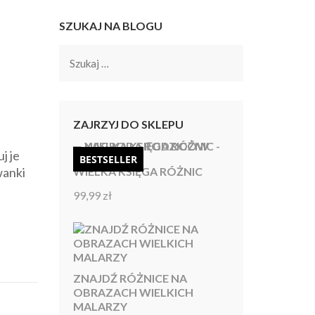
SZUKAJ NA BLOGU
Szukaj:
ZAJRZYJ DO SKLEPU
j je
BESTSELLER
wanki
WIELKA KSIĘGA RÓŻNIC
99,99
zł
Oceniono
4.92
na 5
ZNAJDŹ RÓŻNICE NA
OBRAZACH WIELKICH
MALARZY