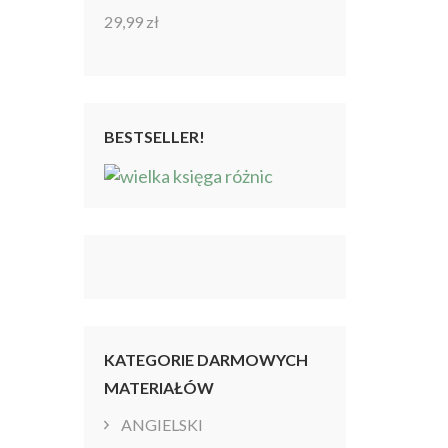
29,99
zł
Oceniono
4.86
na 5
BESTSELLER!
KATEGORIE DARMOWYCH
MATERIAŁÓW
ANGIELSKI