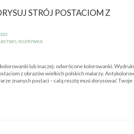
RYSUJ STRÓJ POSTACIOM Z
2023
ARSTWO
,
ROZRYWKA
olorowanki lub inaczej: odwrócone kolorowanki. Wydruku
postaciom z obrazów wielkich polskich malarzy. Antykoloro
rze znanych postaci – całą resztę musi dorysować Twoje