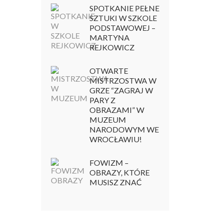
SPOTKANIE PEŁNE
SZTUKI W SZKOLE
PODSTAWOWEJ –
MARTYNA
REJKOWICZ
OTWARTE
MISTRZOSTWA W
GRZE “ZAGRAJ W
PARY Z
OBRAZAMI” W
MUZEUM
NARODOWYM WE
WROCŁAWIU!
FOWIZM –
OBRAZY, KTÓRE
MUSISZ ZNAĆ