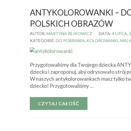
ANTYKOLOROWANKI – DO
POLSKICH OBRAZÓW
AUTOR:
MARTYNA REJKOWICZ
DATA:
4 LIPCA, 
KATEGORIE:
DO POBRANIA
,
KOLOROWANKI
,
MAL
Przygotowaliśmy dla Twojego dziecka ANTYk
dziecku i zaproponuj, aby odrysowało strój 
W naszych antykolorowankach masz tylko twa
dziecko! Przygotowaliśmy …
CZYTAJ CAŁOŚĆ