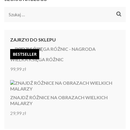
Szukaj:
ZAJRZYJ DO SKLEPU
BESTSELLER
WIELKA KSIĘGA RÓŻNIC
99,99
zł
Oceniono
4.92
na 5
ZNAJDŹ RÓŻNICE NA OBRAZACH WIELKICH
MALARZY
29,99
zł
Oceniono
4.86
na 5