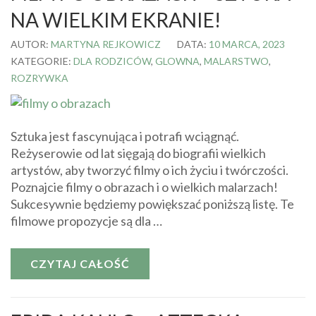
NA WIELKIM EKRANIE!
AUTOR:
MARTYNA REJKOWICZ
DATA:
10 MARCA, 2023
KATEGORIE:
DLA RODZICÓW
,
GLOWNA
,
MALARSTWO
,
ROZRYWKA
Sztuka jest fascynująca i potrafi wciągnąć.
Reżyserowie od lat sięgają do biografii wielkich
artystów, aby tworzyć filmy o ich życiu i twórczości.
Poznajcie filmy o obrazach i o wielkich malarzach!
Sukcesywnie będziemy powiększać poniższą listę. Te
filmowe propozycje są dla …
CZYTAJ CAŁOŚĆ