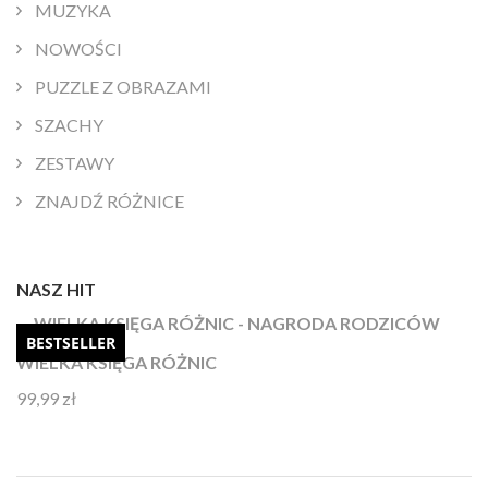
MUZYKA
NOWOŚCI
PUZZLE Z OBRAZAMI
SZACHY
ZESTAWY
ZNAJDŹ RÓŻNICE
NASZ HIT
BESTSELLER
WIELKA KSIĘGA RÓŻNIC
99,99
zł
Oceniono
4.92
na 5