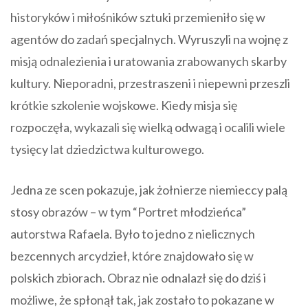
historyków i miłośników sztuki przemieniło się w
agentów do zadań specjalnych. Wyruszyli na wojnę z
misją odnalezienia i uratowania zrabowanych skarby
kultury. Nieporadni, przestraszeni i niepewni przeszli
krótkie szkolenie wojskowe. Kiedy misja się
rozpoczęła, wykazali się wielką odwagą i ocalili wiele
tysięcy lat dziedzictwa kulturowego.
Jedna ze scen pokazuje, jak żołnierze niemieccy palą
stosy obrazów – w tym “Portret młodzieńca”
autorstwa Rafaela. Było to jedno z nielicznych
bezcennych arcydzieł, które znajdowało się w
polskich zbiorach. Obraz nie odnalazł się do dziś i
możliwe, że spłonął tak, jak zostało to pokazane w