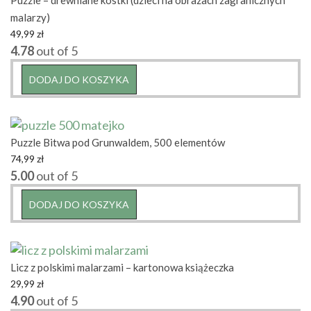
malarzy)
49,99
zł
4.78
out of 5
DODAJ DO KOSZYKA
Puzzle Bitwa pod Grunwaldem, 500 elementów
74,99
zł
5.00
out of 5
DODAJ DO KOSZYKA
Licz z polskimi malarzami – kartonowa książeczka
29,99
zł
4.90
out of 5