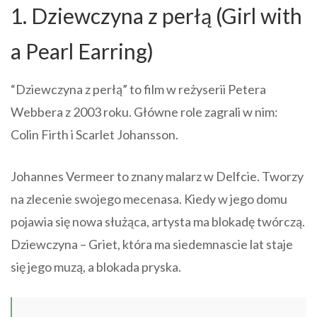
1. Dziewczyna z perłą (Girl with
a Pearl Earring)
“Dziewczyna z perłą” to film w reżyserii Petera
Webbera z 2003 roku. Główne role zagrali w nim:
Colin Firth i Scarlet Johansson.
Johannes Vermeer to znany malarz w Delfcie. Tworzy
na zlecenie swojego mecenasa. Kiedy w jego domu
pojawia się nowa służąca, artysta ma blokadę twórczą.
Dziewczyna – Griet, która ma siedemnascie lat staje
się jego muzą, a blokada pryska.