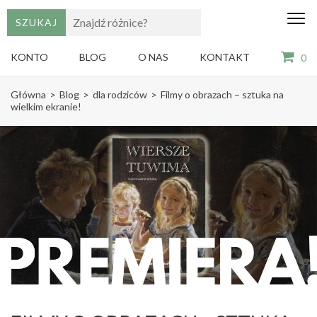
edu
Gry,
puzzle
dzie
i
KONTO
BLOG
O NAS
KONTAKT
0
książki
ze
Skip
sztuką
Główna
>
Blog
>
dla rodziców
>
Filmy o obrazach – sztuka na
dla
to
wielkim ekranie!
dzieci
content
(Press
Enter)