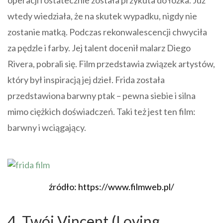
operacji i ostatecznie została przykuta do łóżka. Już
wtedy wiedziała, że na skutek wypadku, nigdy nie
zostanie matką. Podczas rekonwalescencji chwyciła
za pędzle i farby. Jej talent docenił malarz Diego
Rivera, pobrali się. Film przedstawia związek artystów,
który był inspiracją jej dzieł. Frida została
przedstawiona barwny ptak – pewna siebie i silna
mimo ciężkich doświadczeń. Taki też jest ten film:
barwny i wciągający.
źródło: https://www.filmweb.pl/
4. Twój Vincent (Loving