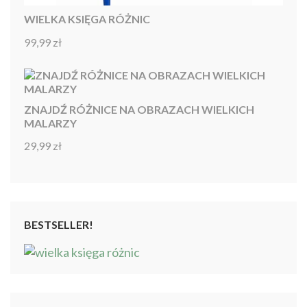
WIELKA KSIĘGA RÓŻNIC
99,99
zł
Oceniono
4.92
na 5
ZNAJDŹ RÓŻNICE NA OBRAZACH WIELKICH
MALARZY
29,99
zł
Oceniono
4.86
na 5
BESTSELLER!