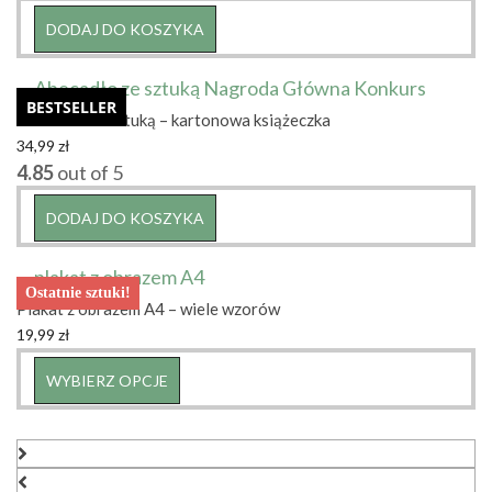
DODAJ DO KOSZYKA
BESTSELLER
Abecadło ze sztuką – kartonowa książeczka
34,99
zł
4.85
out of 5
DODAJ DO KOSZYKA
Ostatnie sztuki!
Plakat z obrazem A4 – wiele wzorów
19,99
zł
Ten
WYBIERZ OPCJE
produkt
ma
wiele
wariantów.