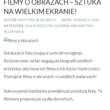
FILMY O OBRAZACH – SZTUKA
NA WIELKIM EKRANIE!
AUTOR:
MARTYNA REJKOWICZ
DATA:
10 MARCA, 2023
KATEGORIE:
DLA RODZICÓW
,
GLOWNA
,
MALARSTWO
,
ROZRYWKA
Sztuka jest fascynująca i potrafi wciągnąć.
Reżyserowie od lat sięgają do biografii wielkich
artystów, aby tworzyć filmy o ich życiu i twórczości.
Poznajcie filmy o obrazach i o wielkich malarzach!
Sukcesywnie będziemy powiększać poniższą listę. Te
filmowe propozycje są dla dorosłych.