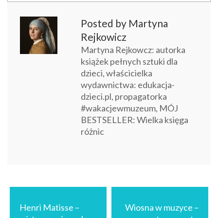
Opcje
można
Posted by Martyna
wybrać
Rejkowicz
na
Martyna Rejkowcz: autorka
stronie
książek pełnych sztuki dla
produktu
dzieci, właścicielka
wydawnictwa: edukacja-
dzieci.pl, propagatorka
#wakacjewmuzeum, MÓJ
BESTSELLER: Wielka księga
różnic
Nawigacja
wpisu
Henri Matisse –
Wiosna w muzyce –