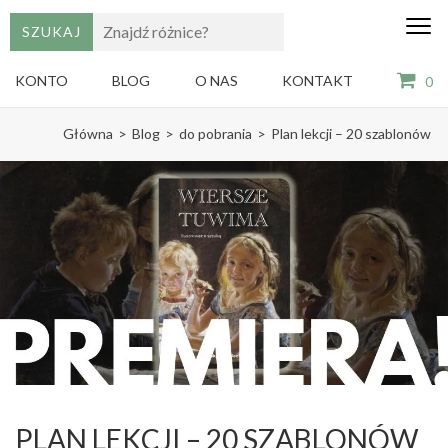
edu
Gry,
puzzle
dzie
i
KONTO
BLOG
O NAS
KONTAKT
0
książki
ze
Skip
sztuką
Główna
>
Blog
>
do pobrania
>
Plan lekcji – 20 szablonów
dla
to
dzieci
content
(Press
Enter)
PLAN LEKCJI – 20 SZABLONÓW