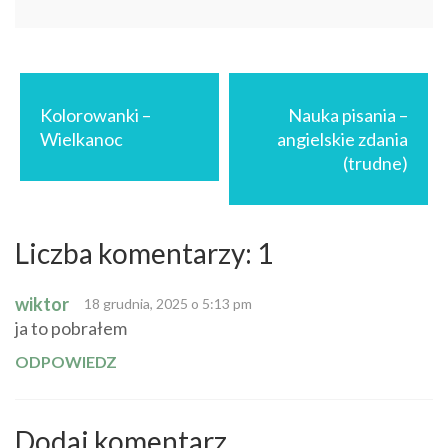
Nawigacja
wpisu
Kolorowanki –
Nauka pisania –
Wielkanoc
angielskie zdania
(trudne)
Liczba komentarzy: 1
wiktor
18 grudnia, 2025 o 5:13 pm
ja to pobrałem
ODPOWIEDZ
Dodaj komentarz