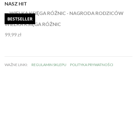
NASZ HIT
BESTSELLER
WIELKA KSIĘGA RÓŻNIC
99,99
zł
Oceniono
4.92
na 5
WAŻNE LINKI:
REGULAMIN SKLEPU
POLITYKA PRYWATNOŚCI