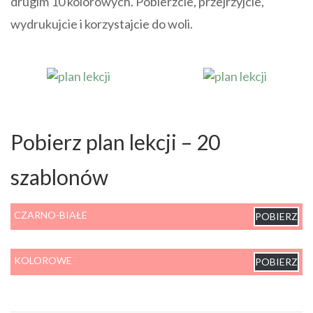
drugim 10 kolorowych. Pobierzcie, przejrzyjcie,
wydrukujcie i korzystajcie do woli.
Pobierz plan lekcji – 20
szablonów
CZARNO-BIAŁE
POBIERZ
KOLOROWE
POBIERZ