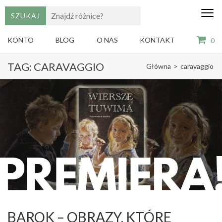
edu
Gry,
puzzle
dzie
i
KONTO
BLOG
O NAS
KONTAKT
0
książki
ze
Skip
sztuką
TAG:
CARAVAGGIO
Główna
>
caravaggio
dla
to
dzieci
content
(Press
Enter)
BAROK – OBRAZY, KTÓRE