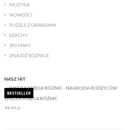
MUZYKA
NOWOŚCI
PUZZLE Z OBRAZAMI
SZACHY
ZESTAWY
ZNAJDŹ RÓŻNICE
NASZ HIT
BESTSELLER
WIELKA KSIĘGA RÓŻNIC
99,99
zł
Oceniono
4.92
na 5