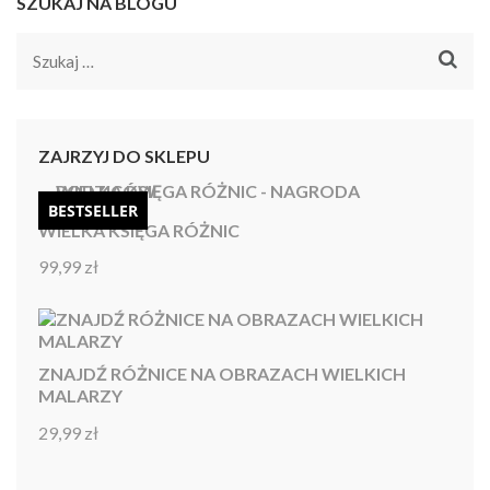
SZUKAJ NA BLOGU
Szukaj:
ZAJRZYJ DO SKLEPU
BESTSELLER
WIELKA KSIĘGA RÓŻNIC
99,99
zł
Oceniono
4.92
na 5
ZNAJDŹ RÓŻNICE NA OBRAZACH WIELKICH
MALARZY
29,99
zł
Oceniono
4.86
na 5