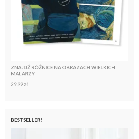
ZNAJDŹ RÓŻNICE NA OBRAZACH WIELKICH
MALARZY
29,99
zł
Oceniono
4.86
na 5
BESTSELLER!