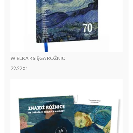
WIELKA KSIĘGA RÓŻNIC
99,99
zł
Oceniono
4.92
na 5