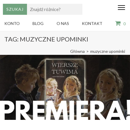
edu
Gry,
puzzle
dzie
i
KONTO
BLOG
O NAS
KONTAKT
0
książki
ze
Skip
sztuką
TAG:
MUZYCZNE UPOMINKI
dla
to
dzieci
content
Główna
>
muzyczne upominki
(Press
Enter)