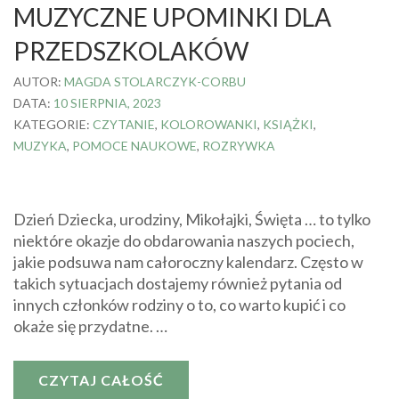
MUZYCZNE UPOMINKI DLA
PRZEDSZKOLAKÓW
AUTOR:
MAGDA STOLARCZYK-CORBU
DATA:
10 SIERPNIA, 2023
KATEGORIE:
CZYTANIE
,
KOLOROWANKI
,
KSIĄŻKI
,
MUZYKA
,
POMOCE NAUKOWE
,
ROZRYWKA
Dzień Dziecka, urodziny, Mikołajki, Święta … to tylko
niektóre okazje do obdarowania naszych pociech,
jakie podsuwa nam całoroczny kalendarz. Często w
takich sytuacjach dostajemy również pytania od
innych członków rodziny o to, co warto kupić i co
okaże się przydatne. …
CZYTAJ CAŁOŚĆ