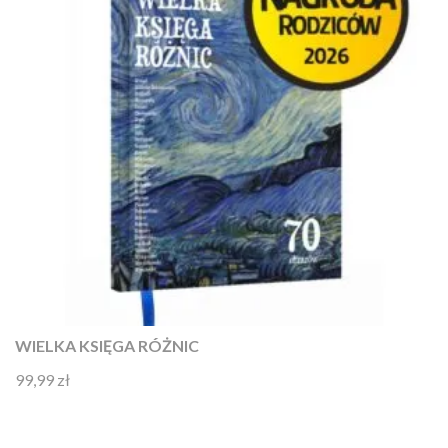
WIELKA KSIĘGA RÓŻNIC
99,99
zł
Oceniono
4.92
na 5