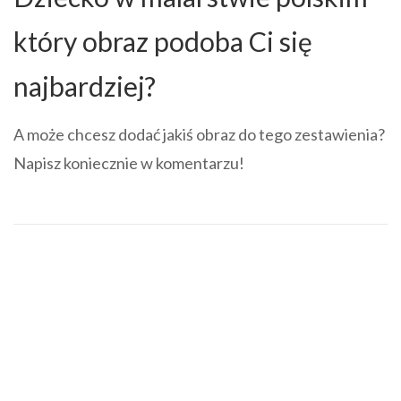
który obraz podoba Ci się
najbardziej?
A może chcesz dodać jakiś obraz do tego zestawienia?
Napisz koniecznie w komentarzu!
Sztuka bez zadęcia, geografia i szachy
BESTSELLER
Memory ze sztuką
54,99
zł
4.88
out
of 5
DODAJ DO KOSZYKA