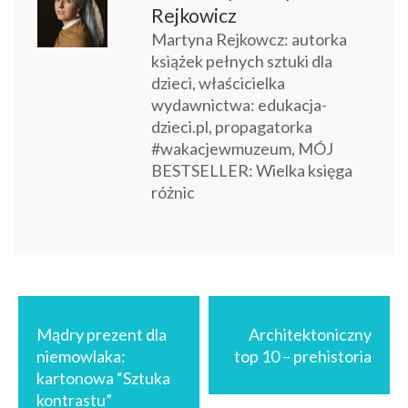
Rejkowicz
Martyna Rejkowcz: autorka
książek pełnych sztuki dla
dzieci, właścicielka
wydawnictwa: edukacja-
dzieci.pl, propagatorka
#wakacjewmuzeum, MÓJ
BESTSELLER: Wielka księga
różnic
Nawigacja
wpisu
Mądry prezent dla
Architektoniczny
niemowlaka:
top 10 – prehistoria
kartonowa “Sztuka
kontrastu”