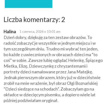
Liczba komentarzy: 2
Halina
1 czerwca, 2026 o 10:01 am
Dzień dobry, dziękuję za ten zestaw obrazów. To
radość zobaczyć je wszystkie w jednym miejscu i w
tym szczególnym dniu. Trudno mi wybrać ten jeden,
bo każde z uwiecznionych w obrazach dzieci ma “to
coś” w sobie. Zawsze lubię oglądać Helenkę, Śpiącego
Mietka, Elizę, Dziewczynkę z chryzantemami i
portrety dzieci namalowane przez Jana Matejkę.
Jednak pierwszym obrazem, który już w dzieciństwie
zrobił na mnie wrażenie, był obraz Olgi Boznańskiej
“Dzieci siedzące na schodach”. Zobaczyłam go na
okładce w dziecięcym pisemku, a dopiero wiele lat
później podziwiałam oryginał.