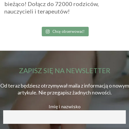
bieżąco! Dołącz do 72000 rodziców,
nauczycieli i terapeutów!
Chcę obserwować!
ZAPISZ SIĘ NA NEWSLETTER
Od teraz będziesz otrzymywał maila z informacją o nowym
artykule. Nie przegapisz żadnych nowości.
Imię i nazwisko