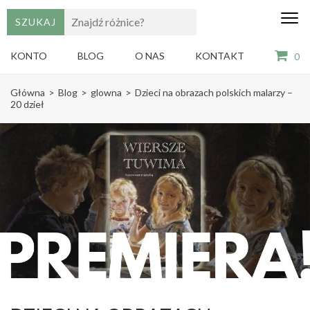
edu
Gry,
puzzle
dzie
i
KONTO
BLOG
O NAS
KONTAKT
0
książki
ze
Skip
sztuką
Główna
>
Blog
>
glowna
>
Dzieci na obrazach polskich malarzy –
dla
to
20 dzieł
dzieci
content
(Press
Enter)