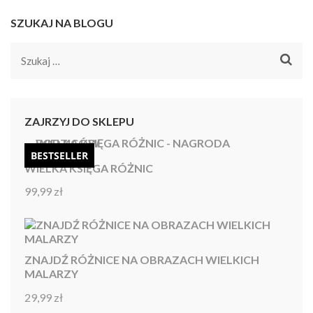
SZUKAJ NA BLOGU
Szukaj:
ZAJRZYJ DO SKLEPU
BESTSELLER
WIELKA KSIĘGA RÓŻNIC
99,99
zł
Oceniono
4.92
na 5
ZNAJDŹ RÓŻNICE NA OBRAZACH WIELKICH
MALARZY
29,99
zł
Oceniono
4.86
na 5