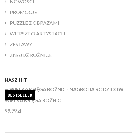
NOWOŚCI
PROMOCJE
PUZZLE Z OBRAZAMI
WIERSZE O ARTYSTACH
ZESTAWY
ZNAJDŹ RÓŻNICE
NASZ HIT
BESTSELLER
WIELKA KSIĘGA RÓŻNIC
99,99
zł
Oceniono
4.92
na 5