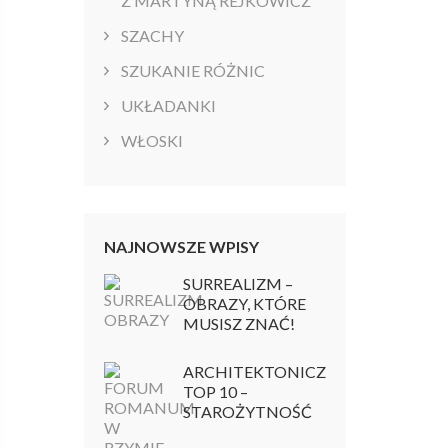
Z MARTYNĄ REJKOWICZ
SZACHY
SZUKANIE RÓŻNIC
UKŁADANKI
WŁOSKI
NAJNOWSZE WPISY
SURREALIZM –
OBRAZY, KTÓRE
MUSISZ ZNAĆ!
ARCHITEKTONICZNY
TOP 10 –
STAROŻYTNOŚĆ