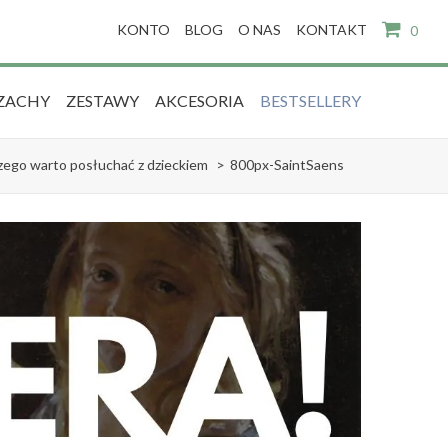
KONTO
BLOG
O NAS
KONTAKT
0
ZACHY
ZESTAWY
AKCESORIA
BESTSELLERY
zego warto posłuchać z dzieckiem
>
800px-SaintSaens