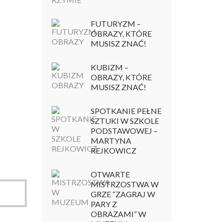
FUTURYZM –
OBRAZY, KTÓRE
MUSISZ ZNAĆ!
KUBIZM –
OBRAZY, KTÓRE
MUSISZ ZNAĆ!
SPOTKANIE PEŁNE
SZTUKI W SZKOLE
PODSTAWOWEJ –
MARTYNA
REJKOWICZ
OTWARTE
MISTRZOSTWA W
GRZE “ZAGRAJ W
PARY Z
OBRAZAMI” W