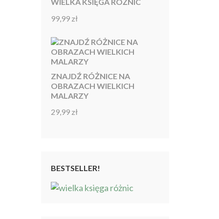
WIELKA KSIĘGA RÓŻNIC
99,99
zł
Oceniono
4.92
na 5
ZNAJDŹ RÓŻNICE NA
OBRAZACH WIELKICH
MALARZY
29,99
zł
Oceniono
4.86
na 5
BESTSELLER!