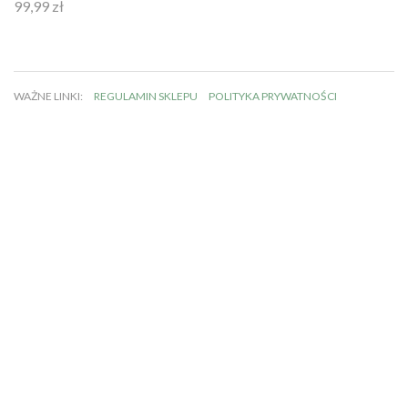
99,99
zł
Oceniono
4.92
na 5
WAŻNE LINKI:
REGULAMIN SKLEPU
POLITYKA PRYWATNOŚCI