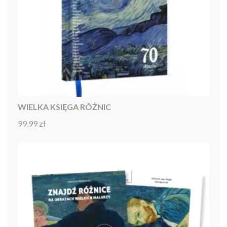
WIELKA KSIĘGA RÓŻNIC
99,99
zł
Oceniono
4.92
na 5