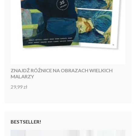
ZNAJDŹ RÓŻNICE NA OBRAZACH WIELKICH
MALARZY
29,99
zł
Oceniono
4.86
na 5
BESTSELLER!