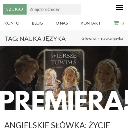
edu
Gry,
puzzle
dzie
i
KONTO
BLOG
O NAS
KONTAKT
0
książki
ze
Skip
sztuką
TAG:
NAUKA JĘZYKA
Główna
>
nauka języka
dla
to
dzieci
content
(Press
Enter)
ANGIELSKIE SŁÓWKA: ŻYCIE