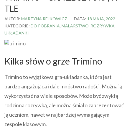
TLE
AUTOR:
MARTYNA REJKOWICZ
DATA:
18 MAJA, 2022
KATEGORIE:
DO POBRANIA
,
MALARSTWO
,
ROZRYWKA
,
UKŁADANKI
Kilka słów o grze Trimino
Trimino to wyjątkowa gra-układanka, która jest
bardzo angażująca i daje mnóstwo radości. Można ją
wykorzystać na wiele sposobów. Może być zwykłą
rodzinna rozrywką, ale można śmiało zaprezentować
ją uczniom, nawet w najbardziej wymagającym
zespole klasowym.