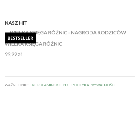
NASZ HIT
BESTSELLER
WIELKA KSIĘGA RÓŻNIC
99,99
zł
Oceniono
4.92
na 5
WAŻNE LINKI:
REGULAMIN SKLEPU
POLITYKA PRYWATNOŚCI