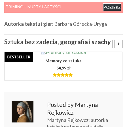
TRIMINO – NURTY I ARTYŚCI
POBIERZ
Autorka tekstu i gier:
Barbara Górecka-Uryga
Sztuka bez zadęcia, geografia i szachy
NOWOŚĆ!
PREMIERA! Wiersze Tuwima ilustrowane sztuką
39,99
zł
5.00
out of
5
DODAJ DO KOSZYKA
Posted by Martyna
Rejkowicz
Martyna Rejkowcz: autorka
książek pełnych sztuki dla