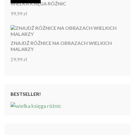
WIELKA KSIĘGA RÓŻNIC
99,99
zł
Oceniono
4.92
na 5
ZNAJDŹ RÓŻNICE NA OBRAZACH WIELKICH
MALARZY
29,99
zł
Oceniono
4.86
na 5
BESTSELLER!