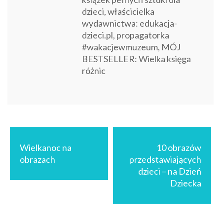
dzieci, właścicielka
wydawnictwa: edukacja-
dzieci.pl, propagatorka
#wakacjewmuzeum, MÓJ
BESTSELLER: Wielka księga
różnic
Nawigacja
wpisu
Wielkanoc na
10 obrazów
obrazach
przedstawiających
dzieci – na Dzień
Dziecka