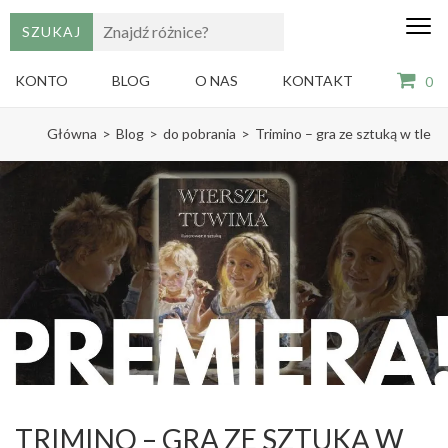
edu
Gry,
puzzle
dzie
i
KONTO
BLOG
O NAS
KONTAKT
0
książki
ze
Skip
sztuką
Główna
>
Blog
>
do pobrania
>
Trimino – gra ze sztuką w tle
dla
to
dzieci
content
(Press
Enter)
TRIMINO – GRA ZE SZTUKĄ W