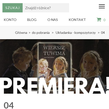
edu
Gry,
puzzle
dzie
i
KONTO
BLOG
O NAS
KONTAKT
0
książki
ze
Skip
sztuką
Główna
>
do pobrania
>
Układanka - kompozytorzy
>
04
dla
to
dzieci
content
(Press
Enter)
04