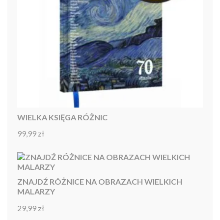
WIELKA KSIĘGA RÓŻNIC
99,99
zł
Oceniono
4.92
na 5
ZNAJDŹ RÓŻNICE NA OBRAZACH WIELKICH
MALARZY
29,99
zł
Oceniono
4.86
na 5