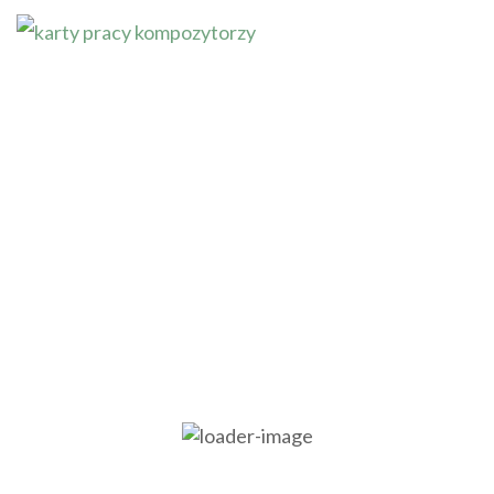
Sztuka bez zadęcia, geografia i szachy
BESTSELLER
Memory ze sztuką
54,99
zł
4.89
out
of 5
DODAJ DO KOSZYKA