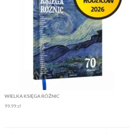
WIELKA KSIĘGA RÓŻNIC
99,99
zł
Oceniono
4.92
na 5