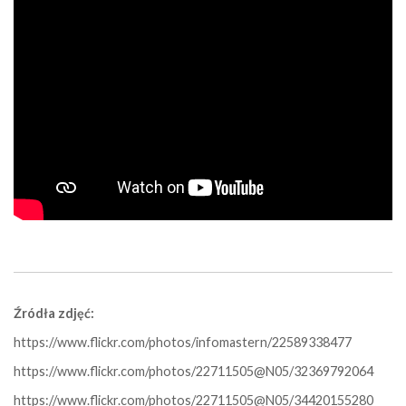
Źródła zdjęć:
https://www.flickr.com/photos/infomastern/22589338477
https://www.flickr.com/photos/22711505@N05/32369792064
https://www.flickr.com/photos/22711505@N05/34420155280