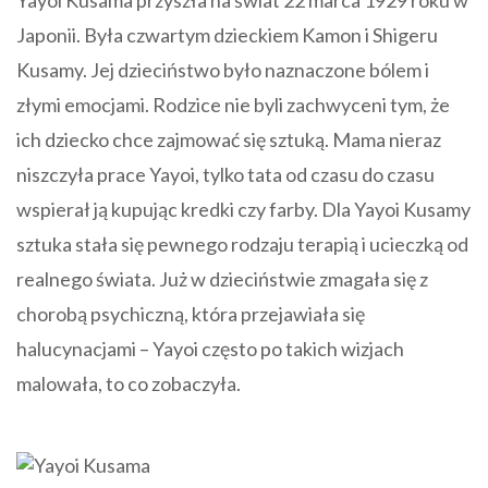
Yayoi Kusama przyszła na świat 22 marca 1929 roku w
Japonii. Była czwartym dzieckiem Kamon i Shigeru
Kusamy. Jej dzieciństwo było naznaczone bólem i
złymi emocjami. Rodzice nie byli zachwyceni tym, że
ich dziecko chce zajmować się sztuką. Mama nieraz
niszczyła prace Yayoi, tylko tata od czasu do czasu
wspierał ją kupując kredki czy farby. Dla Yayoi Kusamy
sztuka stała się pewnego rodzaju terapią i ucieczką od
realnego świata. Już w dzieciństwie zmagała się z
chorobą psychiczną, która przejawiała się
halucynacjami – Yayoi często po takich wizjach
malowała, to co zobaczyła.