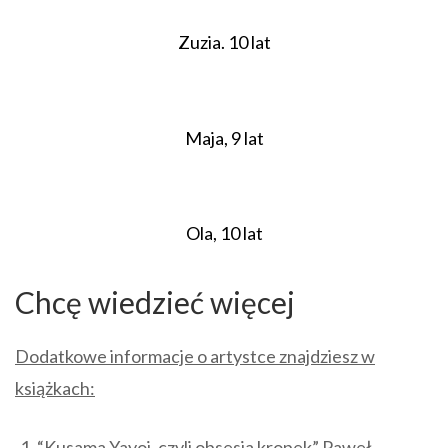
Zuzia. 10 lat
Maja, 9 lat
Ola, 10 lat
Chcę wiedzieć więcej
Dodatkowe informacje o artystce znajdziesz
w
książkach:
“Kusama Yayoi, czyli obsesja kropek” Paweł