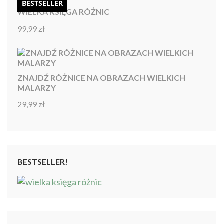
BESTSELLER
WIELKA KSIĘGA RÓŻNIC
99,99
zł
Oceniono
4.92
na 5
ZNAJDŹ RÓŻNICE NA OBRAZACH WIELKICH
MALARZY
29,99
zł
Oceniono
4.86
na 5
BESTSELLER!