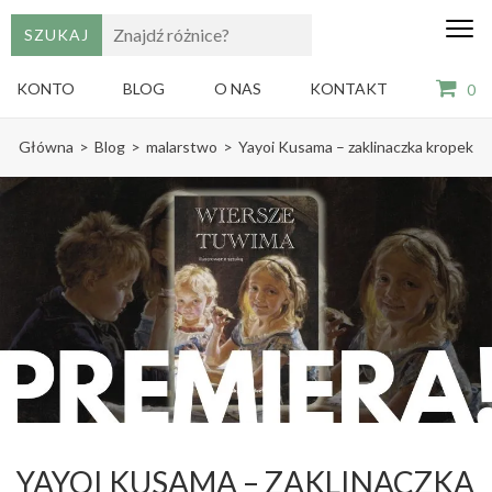
edu
Gry,
puzzle
dzie
i
KONTO
BLOG
O NAS
KONTAKT
0
książki
ze
Skip
sztuką
Główna
>
Blog
>
malarstwo
>
Yayoi Kusama – zaklinaczka kropek
dla
to
dzieci
content
(Press
Enter)
YAYOI KUSAMA – ZAKLINACZKA