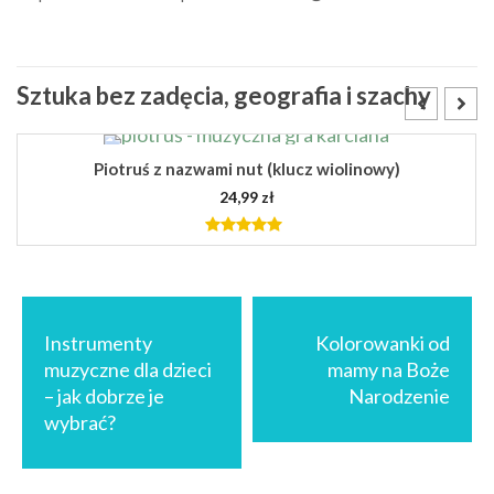
Sztuka bez zadęcia, geografia i szachy
Piotruś z nazwami nut (klucz wiolinowy)
24,99
zł
4.84
out
of 5
DODAJ DO KOSZYKA
Nawigacja
wpisu
Instrumenty
Kolorowanki od
muzyczne dla dzieci
mamy na Boże
– jak dobrze je
Narodzenie
wybrać?