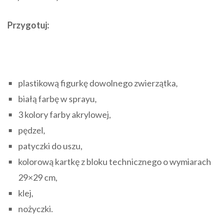
Przygotuj:
plastikową figurkę dowolnego zwierzątka,
białą farbę w sprayu,
3 kolory farby akrylowej,
pędzel,
patyczki do uszu,
kolorową kartkę z bloku technicznego o wymiarach
29×29 cm,
klej,
nożyczki.