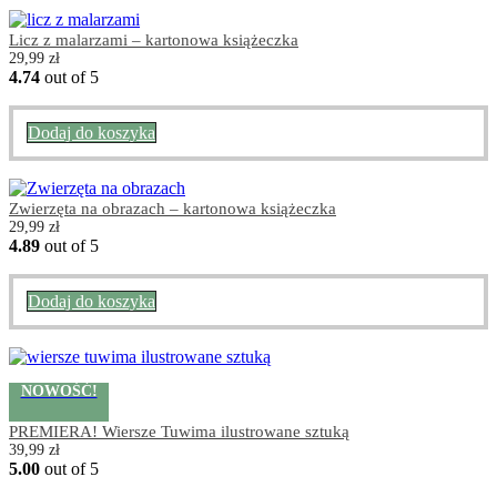
Licz z malarzami – kartonowa książeczka
29,99
zł
4.74
out of 5
Dodaj do koszyka
Zwierzęta na obrazach – kartonowa książeczka
29,99
zł
4.89
out of 5
Dodaj do koszyka
NOWOŚĆ!
PREMIERA! Wiersze Tuwima ilustrowane sztuką
39,99
zł
5.00
out of 5