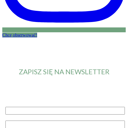
Chcę obserwować!
ZAPISZ SIĘ NA NEWSLETTER
Od teraz będziesz otrzymywał maila z informacją o
nowym artykule. Nie przegapisz żadnych nowości.
Imię i nazwisko
Email