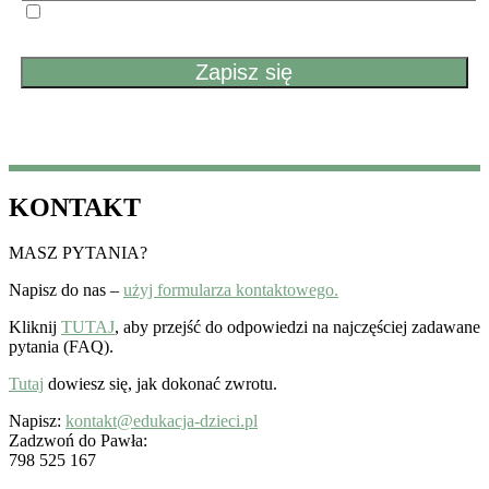
Przechodząc dalej, akceptujesz politykę prywatności
KONTAKT
MASZ PYTANIA?
Napisz do nas –
użyj formularza kontaktowego.
Kliknij
TUTAJ
, aby przejść do odpowiedzi na najczęściej zadawane
pytania (FAQ).
Tutaj
dowiesz się, jak dokonać zwrotu.
Napisz:
kontakt@edukacja-dzieci.pl
Zadzwoń do Pawła:
798 525 167