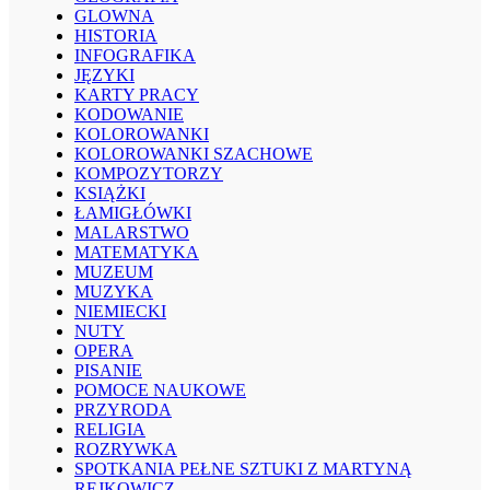
GLOWNA
HISTORIA
INFOGRAFIKA
JĘZYKI
KARTY PRACY
KODOWANIE
KOLOROWANKI
KOLOROWANKI SZACHOWE
KOMPOZYTORZY
KSIĄŻKI
ŁAMIGŁÓWKI
MALARSTWO
MATEMATYKA
MUZEUM
MUZYKA
NIEMIECKI
NUTY
OPERA
PISANIE
POMOCE NAUKOWE
PRZYRODA
RELIGIA
ROZRYWKA
SPOTKANIA PEŁNE SZTUKI Z MARTYNĄ
REJKOWICZ