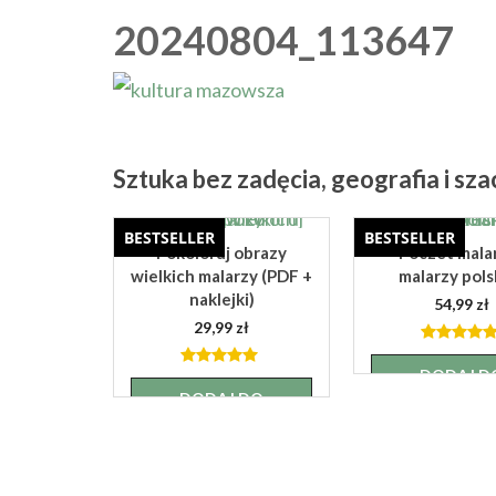
20240804_113647
Sztuka bez zadęcia, geografia i sz
BESTSELLER
BESTSELLER
Pokoloruj obrazy
Poczet malar
wielkich malarzy (PDF +
malarzy pols
naklejki)
54,99
zł
29,99
zł
4.88
out
of 5
DODAJ D
4.82
out
of 5
KOSZYK
DODAJ DO
KOSZYKA
a różnic
zł