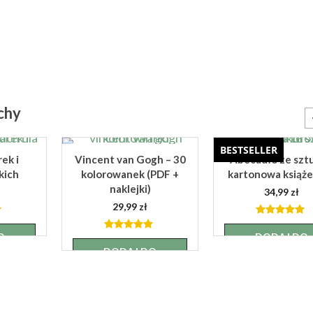
achy
BESTSELLER
ek i
Vincent van Gogh – 30
Abecadło ze sztu
kich
kolorowanek (PDF +
kartonowa książ
naklejki)
34,99
zł
29,99
zł
4.85
out
of 5
O
DODAJ DO
4.89
out
of 5
A
KOSZYKA
DODAJ DO
KOSZYKA