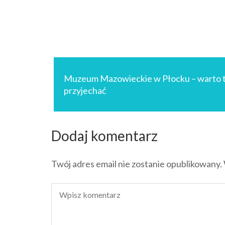
ut
 DO
KA
Nawigacja
wpisu
Muzeum Mazowieckie w Płocku – warto t
przyjechać
Dodaj komentarz
Twój adres email nie zostanie opublikowany.