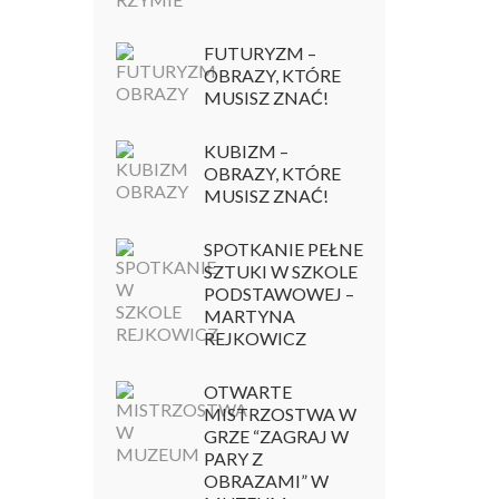
FUTURYZM –
OBRAZY, KTÓRE
MUSISZ ZNAĆ!
KUBIZM –
OBRAZY, KTÓRE
MUSISZ ZNAĆ!
SPOTKANIE PEŁNE
SZTUKI W SZKOLE
PODSTAWOWEJ –
MARTYNA
REJKOWICZ
OTWARTE
MISTRZOSTWA W
GRZE “ZAGRAJ W
PARY Z
OBRAZAMI” W