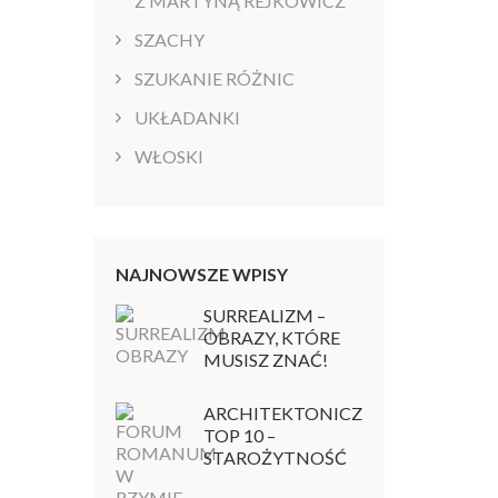
Z MARTYNĄ REJKOWICZ
SZACHY
SZUKANIE RÓŻNIC
UKŁADANKI
WŁOSKI
NAJNOWSZE WPISY
SURREALIZM –
OBRAZY, KTÓRE
MUSISZ ZNAĆ!
ARCHITEKTONICZNY
TOP 10 –
STAROŻYTNOŚĆ