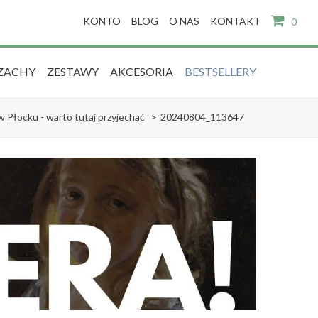
KONTO
BLOG
O NAS
KONTAKT
0
ZACHY
ZESTAWY
AKCESORIA
BESTSELLERY
Płocku - warto tutaj przyjechać
>
20240804_113647