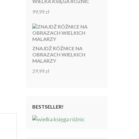
WIELKA KSIĘGA RÓŻNIC
99,99
zł
Oceniono
4.92
na 5
ZNAJDŹ RÓŻNICE NA
OBRAZACH WIELKICH
MALARZY
29,99
zł
Oceniono
4.86
na 5
BESTSELLER!