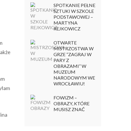
SPOTKANIE PEŁNE
SZTUKI W SZKOLE
PODSTAWOWEJ –
MARTYNA
REJKOWICZ
em
OTWARTE
MISTRZOSTWA W
także
GRZE “ZAGRAJ W
PARY Z
OBRAZAMI” W
MUZEUM
NARODOWYM WE
am
WROCŁAWIU!
zyłam
FOWIZM –
OBRAZY, KTÓRE
MUSISZ ZNAĆ
ina