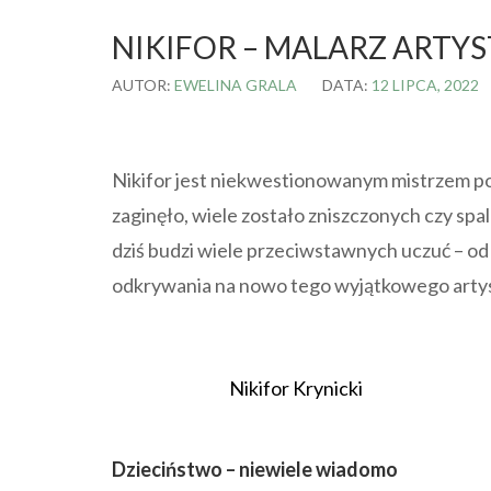
NIKIFOR – MALARZ ARTYS
AUTOR:
EWELINA GRALA
DATA:
12 LIPCA, 2022
Nikifor jest niekwestionowanym mistrzem po
zaginęło, wiele zostało zniszczonych czy sp
dziś budzi wiele przeciwstawnych uczuć – od
odkrywania na nowo tego wyjątkowego artys
Nikifor Krynicki
Dzieciństwo – niewiele wiadomo