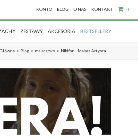
KONTO
BLOG
O NAS
KONTAKT
0
ZACHY
ZESTAWY
AKCESORIA
BESTSELLERY
Główna
>
Blog
>
malarstwo
>
Nikifor – Malarz Artysta