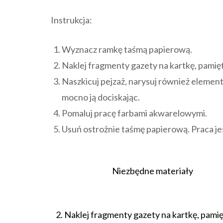
Instrukcja:
Wyznacz ramkę taśmą papierową.
Naklej fragmenty gazety na kartkę, pamię
Naszkicuj pejzaż, narysuj również element
mocno ją dociskając.
Pomaluj pracę farbami akwarelowymi.
Usuń ostrożnie taśmę papierową. Praca j
Niezbędne materiały
2. Naklej fragmenty gazety na kartkę, pamię