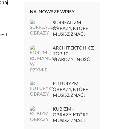
onaj
NAJNOWSZE WPISY
SURREALIZM –
OBRAZY, KTÓRE
MUSISZ ZNAĆ!
jest
ARCHITEKTONICZNY
TOP 10 –
STAROŻYTNOŚĆ
FUTURYZM –
OBRAZY, KTÓRE
MUSISZ ZNAĆ!
KUBIZM –
OBRAZY, KTÓRE
MUSISZ ZNAĆ!