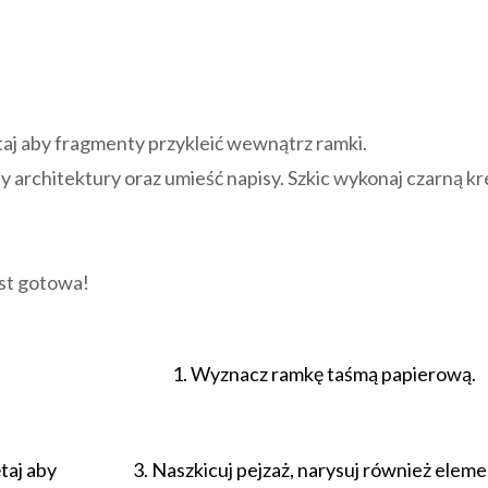
taj aby fragmenty przykleić wewnątrz ramki.
y architektury oraz umieść napisy. Szkic wykonaj czarną k
est gotowa!
1. Wyznacz ramkę taśmą papierową.
taj aby
3. Naszkicuj pejzaż, narysuj również elem