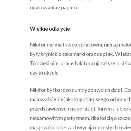
opakowania z papieru.
Wielkie odkrycie
Nikifor nie miał swojej pracowni, nieraz malo
były krynickie zakamarki oraz deptak.
W
lata
To dzięki nim, prace Nikifora ujrzał
szeroki ś
czy Brukseli.
Nikifor był bardzo dumny ze swoich dzieł. C
malował siebie jako kogoś lepszego od innych
przedstawionych na obrazie). Innym ulubion
niesamowitym pietyzmem, dbałością o szcze
mają swój urok – zachwycają dorosłych i dzie