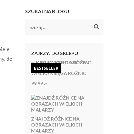
SZUKAJ NA BLOGU
Szukaj:
iele
ZAJRZYJ DO SKLEPU
ny, do
BESTSELLER
WIELKA KSIĘGA RÓŻNIC
99,99
zł
Oceniono
4.92
na 5
ZNAJDŹ RÓŻNICE NA
OBRAZACH WIELKICH
MALARZY