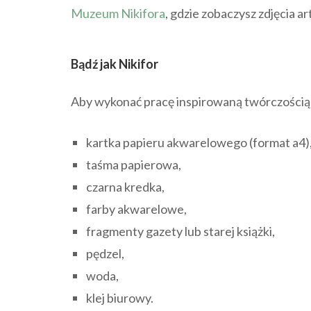
Muzeum Nikifora
, gdzie zobaczysz zdjęcia ar
Bądź jak Nikifor
Aby wykonać pracę inspirowaną twórczością N
kartka papieru akwarelowego (format a4)
taśma papierowa,
czarna kredka,
farby akwarelowe,
fragmenty gazety lub starej książki,
pędzel,
woda,
klej biurowy.