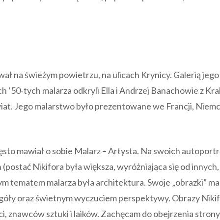
wał na świeżym powietrzu, na ulicach Krynicy. Galerią jego
ch ‘50-tych malarza odkryli Ella i Andrzej Banachowie z Kr
wiat. Jego malarstwo było prezentowane we Francji, Niem
zęsto mawiał o sobie Malarz – Artysta. Na swoich autoport
 (postać Nikifora była większa, wyróżniająca się od innych,
ym tematem malarza była architektura. Swoje „obrazki” ma
góły oraz świetnym wyczuciem perspektywy. Obrazy Niki
ci, znawców sztuki i laików. Zachęcam do obejrzenia strony