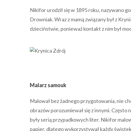
Nikifor urodził się w 1895 roku, nazywano go
Drowniak. Wraz z mamą związany był z Krynic
dzieciństwie, ponieważ kontakt z nim był moc
Malarz samouk
Malował bez żadnego przygotowania, nie chod
obrazów porozumiewał się z innymi. Często na
były serią przypadkowych liter. Nikifor mal
papier, dlatego wykorzystywał każdy świstek