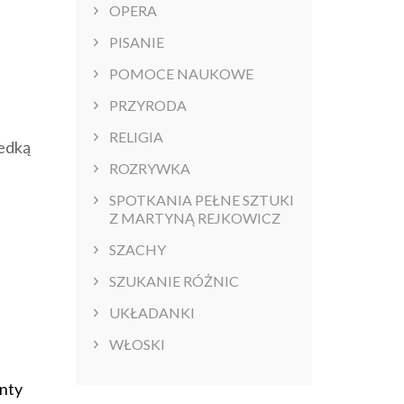
OPERA
PISANIE
POMOCE NAUKOWE
PRZYRODA
RELIGIA
redką
ROZRYWKA
SPOTKANIA PEŁNE SZTUKI
Z MARTYNĄ REJKOWICZ
SZACHY
SZUKANIE RÓŻNIC
UKŁADANKI
WŁOSKI
enty