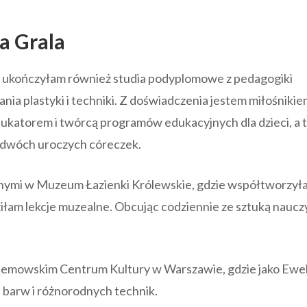
a Grala
, ukończyłam również studia podyplomowe z pedagogiki
ania plastyki i techniki. Z doświadczenia jestem miłośniki
edukatorem i twórcą programów edukacyjnych dla dzieci, a 
 dwóch uroczych córeczek.
nymi w Muzeum Łazienki Królewskie, gdzie współtworzył
dziłam lekcje muzealne. Obcując codziennie ze sztuką nauc
Bemowskim Centrum Kultury w Warszawie, gdzie jako Ewel
, barw i różnorodnych technik.