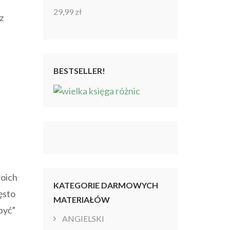
29,99
zł
Oceniono
z
4.86
na 5
BESTSELLER!
woich
KATEGORIE DARMOWYCH
ęsto
MATERIAŁÓW
być”
ANGIELSKI