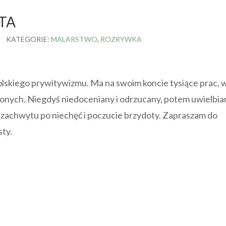
TA
KATEGORIE:
MALARSTWO
,
ROZRYWKA
lskiego prywitywizmu. Ma na swoim koncie tysiące prac, w
alonych. Niegdyś niedoceniany i odrzucany, potem uwielbia
 zachwytu po niechęć i poczucie brzydoty. Zapraszam do
ty.