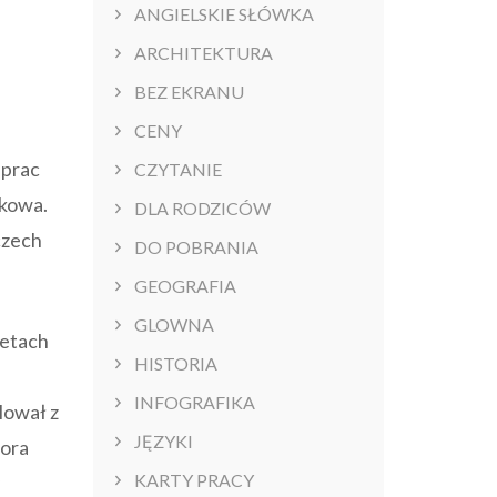
ANGIELSKIE SŁÓWKA
ARCHITEKTURA
BEZ EKRANU
CENY
 prac
CZYTANIE
akowa.
DLA RODZICÓW
czech
DO POBRANIA
GEOGRAFIA
GLOWNA
retach
HISTORIA
INFOGRAFIKA
lował z
JĘZYKI
fora
KARTY PRACY