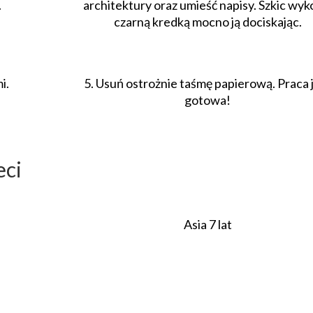
.
architektury oraz umieść napisy. Szkic wyk
czarną kredką mocno ją dociskając.
i.
5. Usuń ostrożnie taśmę papierową. Praca 
gotowa!
eci
Asia 7 lat