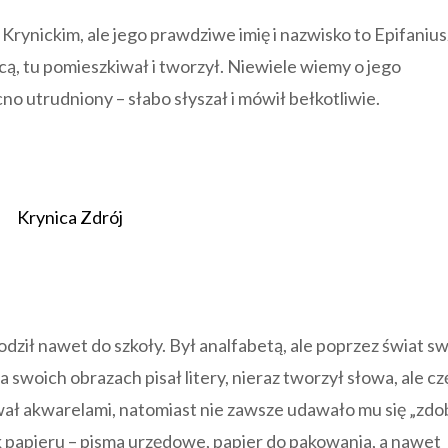
 Krynickim, ale jego prawdziwe imię i nazwisko to Epifanius
ą, tu pomieszkiwał i tworzył. Niewiele wiemy o jego
no utrudniony – słabo słyszał i mówił bełkotliwie.
Krynica Zdrój
ził nawet do szkoły. Był analfabetą, ale poprzez świat s
 swoich obrazach pisał litery, nieraz tworzył słowa, ale cz
ował akwarelami, natomiast nie zawsze udawało mu się „zdo
 papieru – pisma urzędowe, papier do pakowania, a nawet