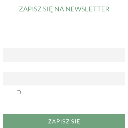
ZAPISZ SIĘ NA NEWSLETTER
Od teraz będziesz otrzymywał maila z informacją o nowym
artykule. Nie przegapisz żadnych nowości.
Imię i nazwisko
Email
Przechodząc dalej, akceptujesz politykę
prywatności