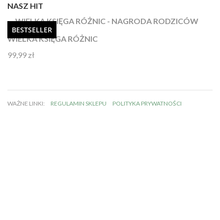
NASZ HIT
BESTSELLER
WIELKA KSIĘGA RÓŻNIC
99,99
zł
Oceniono
4.92
na 5
WAŻNE LINKI:
REGULAMIN SKLEPU
POLITYKA PRYWATNOŚCI