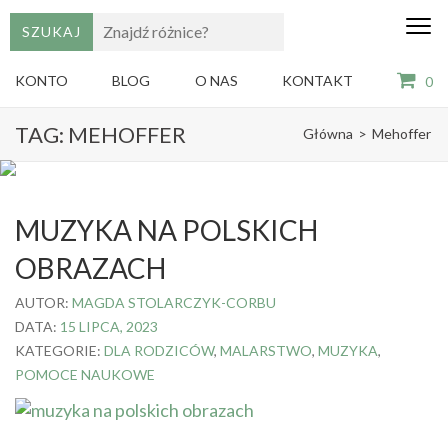
edu
Gry,
puzzle
dzie
i
KONTO
BLOG
O NAS
KONTAKT
0
książki
ze
Skip
sztuką
TAG:
MEHOFFER
Główna
>
Mehoffer
dla
to
dzieci
content
(Press
Enter)
MUZYKA NA POLSKICH
OBRAZACH
AUTOR:
MAGDA STOLARCZYK-CORBU
DATA:
15 LIPCA, 2023
KATEGORIE:
DLA RODZICÓW
,
MALARSTWO
,
MUZYKA
,
POMOCE NAUKOWE