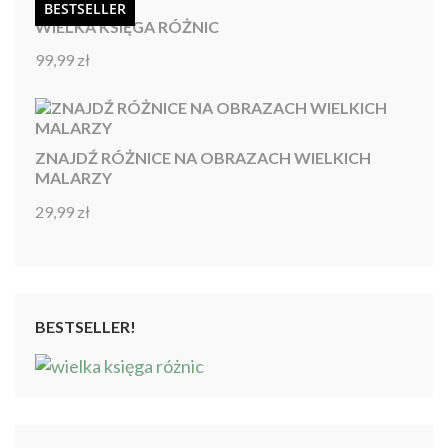
BESTSELLER
WIELKA KSIĘGA RÓŻNIC
99,99
zł
Oceniono
4.92
na 5
ZNAJDŹ RÓŻNICE NA OBRAZACH WIELKICH
MALARZY
29,99
zł
Oceniono
4.86
na 5
BESTSELLER!