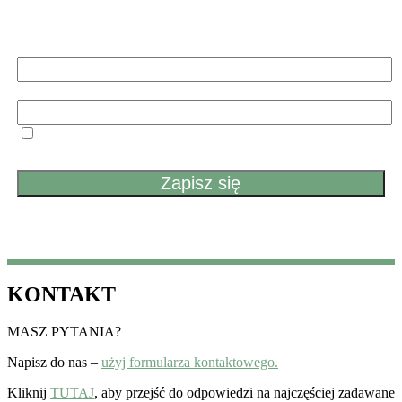
nowym artykule. Nie przegapisz żadnych nowości.
Imię i nazwisko
Email
Przechodząc dalej, akceptujesz politykę prywatności
KONTAKT
MASZ PYTANIA?
Napisz do nas –
użyj formularza kontaktowego.
Kliknij
TUTAJ
, aby przejść do odpowiedzi na najczęściej zadawane