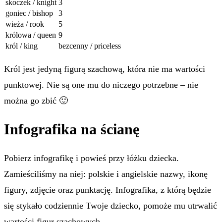
skoczek / knight
3
goniec / bishop
3
wieża / rook
5
królowa / queen
9
król / king
bezcenny / priceless
Król jest jedyną figurą szachową, która nie ma wartości
punktowej. Nie są one mu do niczego potrzebne – nie
można go zbić 🙂
Infografika na ścianę
Pobierz infografikę i powieś przy łóżku dziecka.
Zamieściliśmy na niej: polskie i angielskie nazwy, ikonę
figury, zdjęcie oraz punktację. Infografika, z którą będzie
się stykało codziennie Twoje dziecko, pomoże mu utrwalić
wartości figur szachowych.