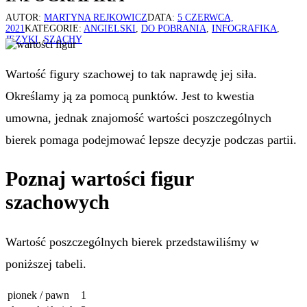
AUTOR:
MARTYNA REJKOWICZ
DATA:
5 CZERWCA,
2021
KATEGORIE:
ANGIELSKI
,
DO POBRANIA
,
INFOGRAFIKA
,
JĘZYKI
,
SZACHY
Wartość figury szachowej to tak naprawdę jej siła.
Określamy ją za pomocą punktów. Jest to kwestia
umowna, jednak znajomość wartości poszczególnych
bierek pomaga podejmować lepsze decyzje podczas partii.
Poznaj wartości figur
szachowych
Wartość poszczególnych bierek przedstawiliśmy w
poniższej tabeli.
pionek / pawn
1