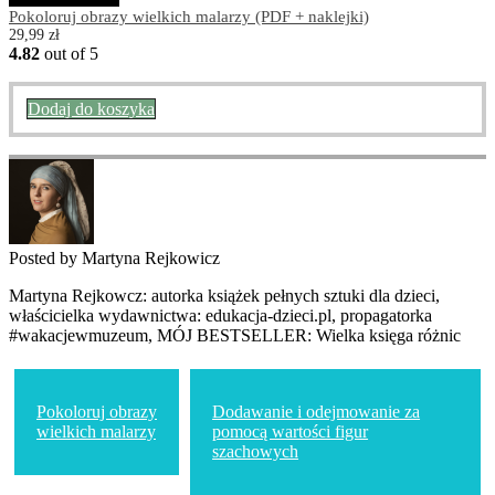
Pokoloruj obrazy wielkich malarzy (PDF + naklejki)
29,99
zł
4.82
out of 5
Dodaj do koszyka
Posted by Martyna Rejkowicz
Martyna Rejkowcz: autorka książek pełnych sztuki dla dzieci,
właścicielka wydawnictwa: edukacja-dzieci.pl, propagatorka
#wakacjewmuzeum, MÓJ BESTSELLER: Wielka księga różnic
Nawigacja
wpisu
Pokoloruj obrazy
Dodawanie i odejmowanie za
wielkich malarzy
pomocą wartości figur
szachowych