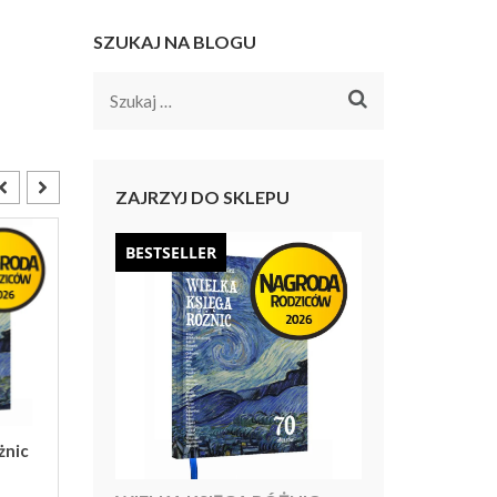
SZUKAJ NA BLOGU
Szukaj:
ZAJRZYJ DO SKLEPU
BESTSELLER
BESTSELLER
żnic
Licz z malarzami –
Abecadło ze sztuk
kartonowa książeczka
kartonowa książec