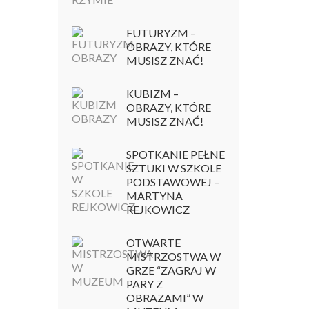
FUTURYZM –
OBRAZY, KTÓRE
MUSISZ ZNAĆ!
KUBIZM –
OBRAZY, KTÓRE
MUSISZ ZNAĆ!
SPOTKANIE PEŁNE
SZTUKI W SZKOLE
PODSTAWOWEJ –
MARTYNA
REJKOWICZ
OTWARTE
MISTRZOSTWA W
GRZE “ZAGRAJ W
PARY Z
OBRAZAMI” W