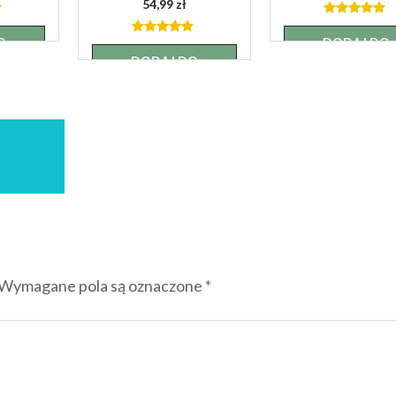
54,99
zł
4.92
out
of 5
O
DODAJ DO
4.88
out
of 5
A
KOSZYKA
DODAJ DO
KOSZYKA
Wymagane pola są oznaczone
*