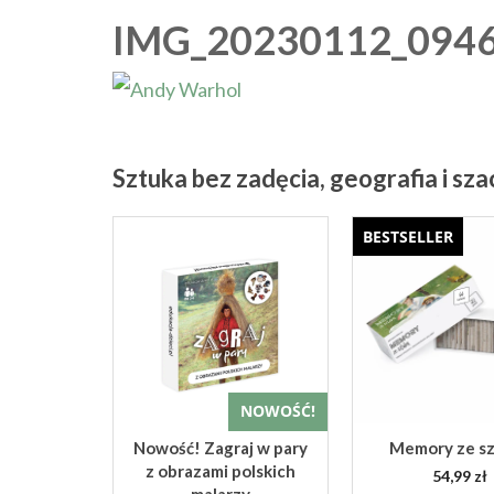
IMG_20230112_094
Sztuka bez zadęcia, geografia i sz
BESTSELLER
NOWOŚĆ!
NOWOŚĆ!
Wiersze
Nowość! Zagraj w pary
Memory ze s
trowane
z obrazami polskich
54,99
zł
ą
malarzy