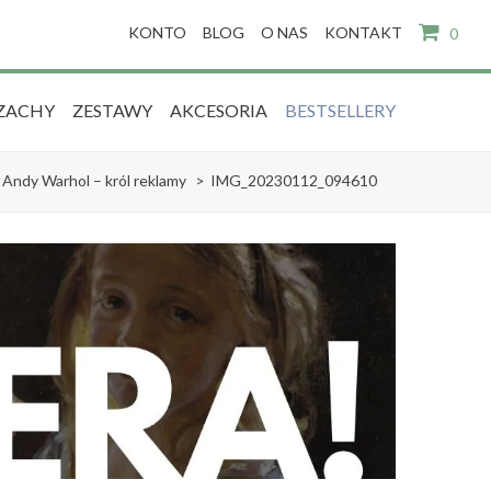
KONTO
BLOG
O NAS
KONTAKT
0
ZACHY
ZESTAWY
AKCESORIA
BESTSELLERY
Andy Warhol – król reklamy
>
IMG_20230112_094610