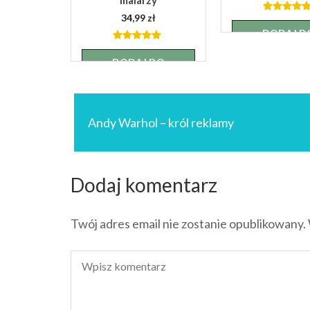
zł
34,99
zł
4.89
out
of 5
DODAJ D
KOSZYK
 of
4.92
out
of 5
 DO
DODAJ DO
KA
KOSZYKA
Nawigacja
wpisu
Andy Warhol – król reklamy
Dodaj komentarz
Twój adres email nie zostanie opublikowany.