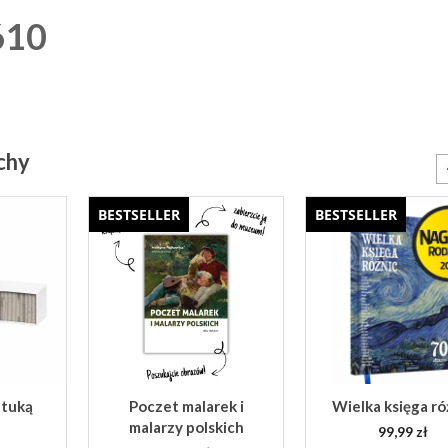
610
achy
BESTSELLER
BESTSELLER
ztuką
Poczet malarek i
Wielka księga ró
malarzy polskich
99,99
zł