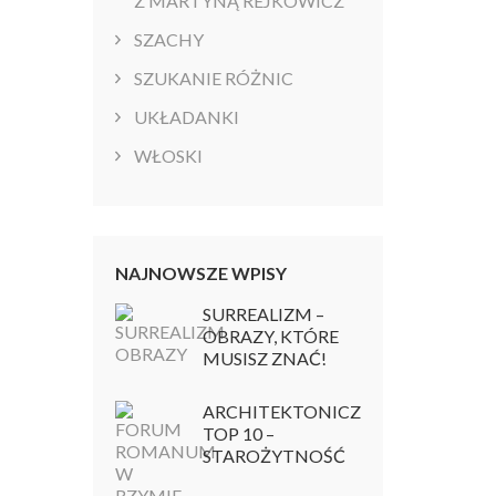
Z MARTYNĄ REJKOWICZ
SZACHY
SZUKANIE RÓŻNIC
UKŁADANKI
WŁOSKI
NAJNOWSZE WPISY
SURREALIZM –
OBRAZY, KTÓRE
MUSISZ ZNAĆ!
ARCHITEKTONICZNY
TOP 10 –
STAROŻYTNOŚĆ