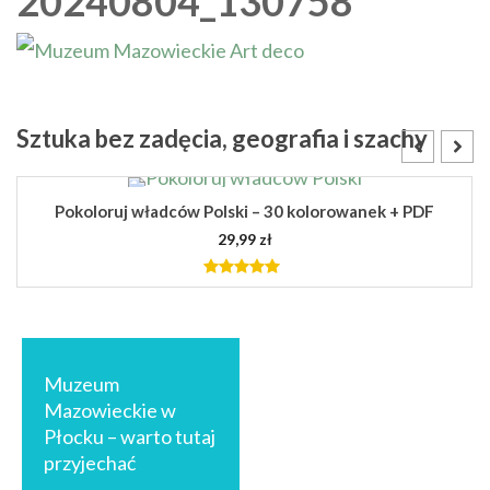
20240804_130758
Sztuka bez zadęcia, geografia i szachy
NOWOŚĆ!
PREMIERA! Wiersze Tuwima ilustrowane sztuką
39,99
zł
5.00
out of
5
DODAJ DO KOSZYKA
Nawigacja
wpisu
Muzeum
Mazowieckie w
Płocku – warto tutaj
przyjechać