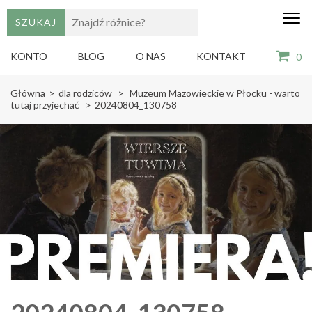
edu
Gry,
puzzle
dzie
i
KONTO
BLOG
O NAS
KONTAKT
0
książki
ze
Skip
sztuką
Główna
>
dla rodziców
>
Muzeum Mazowieckie w Płocku - warto
dla
to
tutaj przyjechać
>
20240804_130758
dzieci
content
(Press
Enter)