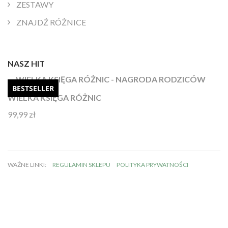
ZESTAWY
ZNAJDŹ RÓŻNICE
NASZ HIT
BESTSELLER
WIELKA KSIĘGA RÓŻNIC
99,99
zł
Oceniono
4.92
na 5
WAŻNE LINKI:
REGULAMIN SKLEPU
POLITYKA PRYWATNOŚCI