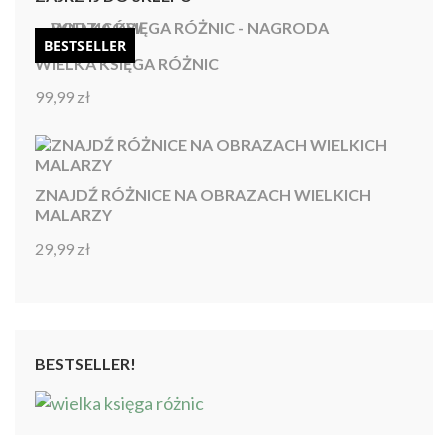
BESTSELLER
WIELKA KSIĘGA RÓŻNIC
99,99
zł
Oceniono
4.92
na 5
ZNAJDŹ RÓŻNICE NA OBRAZACH WIELKICH
MALARZY
29,99
zł
Oceniono
4.86
na 5
BESTSELLER!