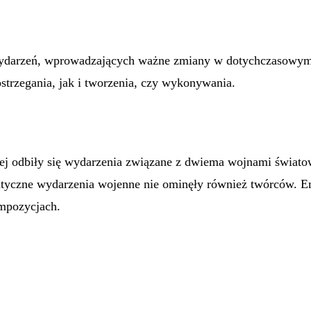
ydarzeń, wprowadzających ważne zmiany w dotychczasowym ż
strzegania, jak i tworzenia, czy wykonywania.
j odbiły się wydarzenia związane z dwiema wojnami światow
atyczne wydarzenia wojenne nie ominęły również twórców. Em
ompozycjach.