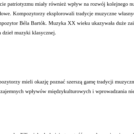
cie patriotyzmu miały również wpływ na rozwój kolejnego nu
owe. Kompozytorzy eksplorowali tradycje muzyczne własnych
ompozytor Béla Bartók. Muzyka XX wieku ukazywała duże zai
h dzieł muzyki klasycznej.
pozytorzy mieli okazję poznać szerszą gamę tradycji muzyczn
do wzajemnych wpływów międzykulturowych i wprowadzania 