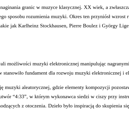
naginania granic w muzyce klasycznej. XX wiek, a zwłaszcza
go sposobu rozumienia muzyki. Okres ten przyniósł wzrost
 takie jak Karlheinz Stockhausen, Pierre Boulez i György Lig
wali możliwości muzyki elektronicznej manipulując nagranym
 stanowiło fundament dla rozwoju muzyki elektronicznej i el
cję muzyki aleatorycznej, gdzie elementy kompozycji pozost
twór “4:33”, w którym wykonawca siedzi w ciszy przy instru
ących z otoczenia. Dzieło było inspiracją do skupienia się na