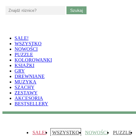
Skip
to
content
edukacja-dzieci.pl
Gry, puzzle i książki ze sztuką dla dzieci
SALE!
(Press
WSZYSTKO
Enter)
NOWOŚCI
PUZZLE
KOLOROWANKI
KSIĄŻKI
GRY
DREWNIANE
MUZYKA
SZACHY
ZESTAWY
AKCESORIA
BESTSELLERY
edukacja-dzieci.pl
Gry, puzzle i książki ze sztuką dla dzieci
SALE!
WSZYSTKO
NOWOŚCI
PUZZLE