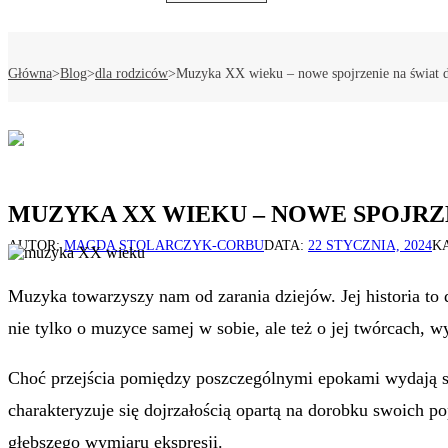
Główna
>
Blog
>
dla rodziców
>
Muzyka XX wieku – nowe spojrzenie na świat
MUZYKA XX WIEKU – NOWE SPOJRZ
AUTOR:
MAGDA STOLARCZYK-CORBU
DATA:
22 STYCZNIA, 2024
K
Muzyka towarzyszy nam od zarania dziejów. Jej historia t
nie tylko o muzyce samej w sobie, ale też o jej twórcach,
Choć przejścia pomiędzy poszczególnymi epokami wydają si
charakteryzuje się dojrzałością opartą na dorobku swoich 
głębszego wymiaru ekspresji.