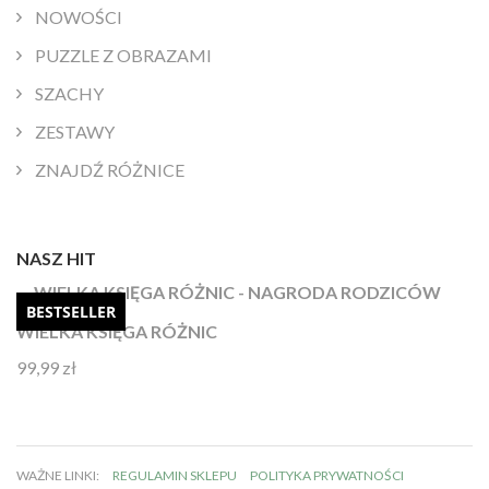
NOWOŚCI
PUZZLE Z OBRAZAMI
SZACHY
ZESTAWY
ZNAJDŹ RÓŻNICE
NASZ HIT
BESTSELLER
WIELKA KSIĘGA RÓŻNIC
99,99
zł
Oceniono
4.92
na 5
WAŻNE LINKI:
REGULAMIN SKLEPU
POLITYKA PRYWATNOŚCI