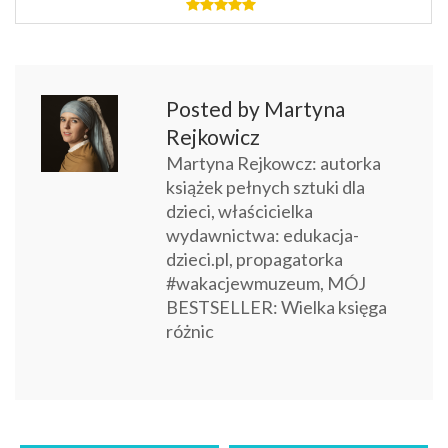
4.88
out
of 5
DODAJ DO KOSZYKA
Posted by Martyna
Rejkowicz
Martyna Rejkowcz: autorka
książek pełnych sztuki dla
dzieci, właścicielka
wydawnictwa: edukacja-
dzieci.pl, propagatorka
#wakacjewmuzeum, MÓJ
BESTSELLER: Wielka księga
różnic