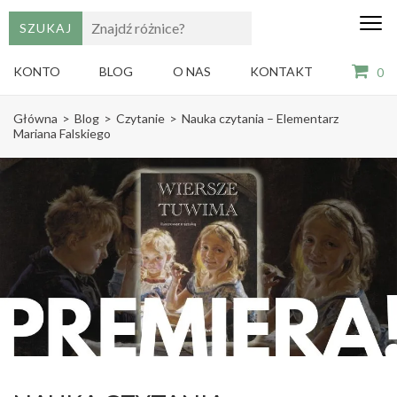
edu
Gry,
puzzle
dzie
i
KONTO
BLOG
O NAS
KONTAKT
0
książki
ze
Skip
sztuką
Główna
>
Blog
>
Czytanie
>
Nauka czytania – Elementarz
dla
to
Mariana Falskiego
dzieci
content
(Press
Enter)