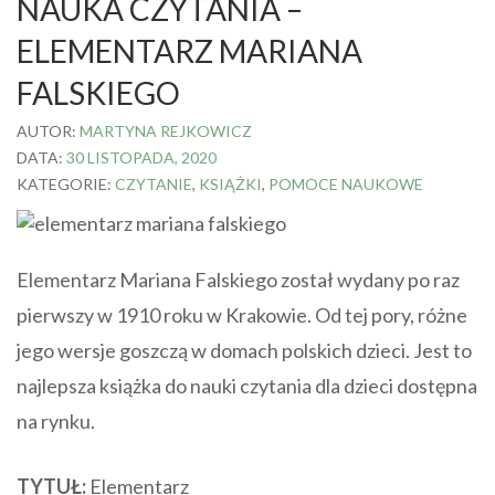
NAUKA CZYTANIA –
ELEMENTARZ MARIANA
FALSKIEGO
AUTOR:
MARTYNA REJKOWICZ
DATA:
30 LISTOPADA, 2020
KATEGORIE:
CZYTANIE
,
KSIĄŻKI
,
POMOCE NAUKOWE
Elementarz Mariana Falskiego został wydany po raz
pierwszy w 1910 roku w Krakowie. Od tej pory, różne
jego wersje goszczą w domach polskich dzieci. Jest to
najlepsza książka do nauki czytania dla dzieci dostępna
na rynku.
TYTUŁ:
Elementarz