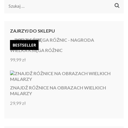
Szukaj:
ZAJRZYJ DO SKLEPU
BESTSELLER
WIELKA KSIĘGA RÓŻNIC
99,99
zł
Oceniono
4.92
na 5
ZNAJDŹ RÓŻNICE NA OBRAZACH WIELKICH
MALARZY
29,99
zł
Oceniono
4.86
na 5