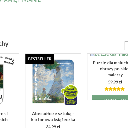
achy
BESTSELLER
Puzzle dla maluc
obrazy polski
malarzy
59,99
zł
4.90
out
of 5
DODAJ DO
KOSZYKA
ek i
Abecadło ze sztuką –
kich
kartonowa książeczka
34,99
zł