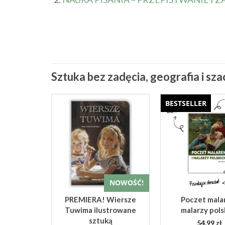
Sztuka bez zadęcia, geografia i sz
BESTSELLER
karciana z
olskich
zy
zł
ut
 DO
NOWOŚĆ!
KA
PREMIERA! Wiersze
Poczet malar
Tuwima ilustrowane
malarzy pols
sztuką
54,99
zł