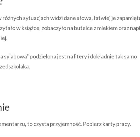
?
 różnych sytuacjach widzi dane słowa, łatwiej je zapamiętu
czytało w książce, zobaczyło na butelce z mlekiem oraz nap
iej.
 sylabowa” podzielona jest na litery i dokładnie tak samo
zedszkolaka.
nie
lementarzu, to czysta przyjemność. Pobierz karty pracy.