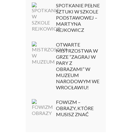
SPOTKANIE PEŁNE
SZTUKI W SZKOLE
PODSTAWOWEJ –
MARTYNA
REJKOWICZ
OTWARTE
MISTRZOSTWA W
GRZE “ZAGRAJ W
PARY Z
OBRAZAMI” W
MUZEUM
NARODOWYM WE
WROCŁAWIU!
FOWIZM –
OBRAZY, KTÓRE
MUSISZ ZNAĆ