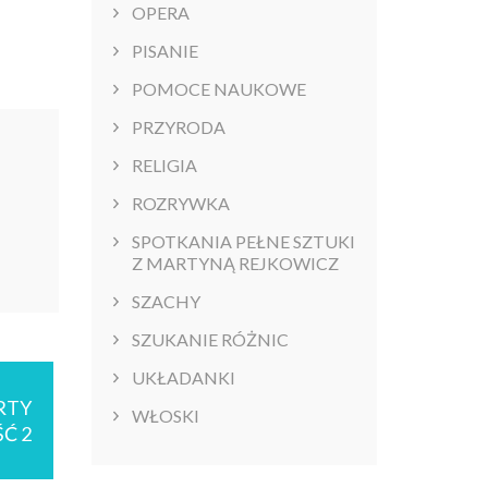
OPERA
4.89
out
of 5
DODAJ DO
PISANIE
KOSZYKA
POMOCE NAUKOWE
PRZYRODA
RELIGIA
ROZRYWKA
SPOTKANIA PEŁNE SZTUKI
Z MARTYNĄ REJKOWICZ
SZACHY
SZUKANIE RÓŻNIC
UKŁADANKI
RTY
WŁOSKI
Ć 2