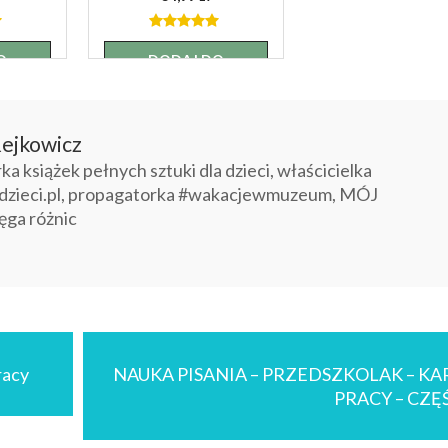
4.85
out
of 5
O
DODAJ DO
A
KOSZYKA
ejkowicz
 książek pełnych sztuki dla dzieci, właścicielka
dzieci.pl, propagatorka #wakacjewmuzeum, MÓJ
ęga różnic
racy
NAUKA PISANIA – PRZEDSZKOLAK – KA
PRACY – CZĘŚ