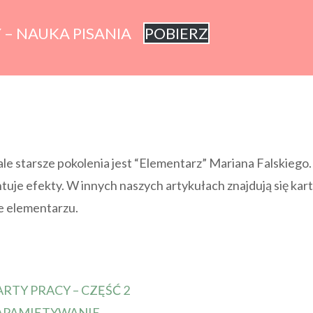
 – NAUKA PISANIA
POBIERZ
le starsze pokolenia jest “Elementarz” Mariana Falskiego.
tuje efekty. W innych naszych artykułach znajdują się kar
e elementarzu.
RTY PRACY – CZĘŚĆ 2
 ZAPAMIĘTYWANIE