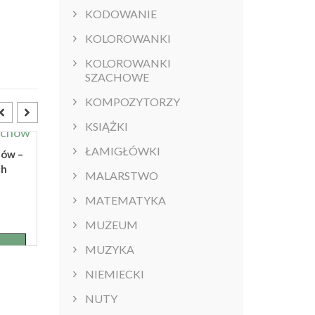
KODOWANIE
KOLOROWANKI
KOLOROWANKI
SZACHOWE
KOMPOZYTORZY
KSIĄŻKI
NOWO
BESTSELLER
ŁAMIGŁÓWKI
hów –
Mama na obrazach
ch
karty
MALARSTWO
34,99
zł
MATEMATYKA
5.00
out of
MUZEUM
5
DODAJ DO
KOSZYKA
MUZYKA
NIEMIECKI
Memory ze sztuką
54,99
zł
NUTY