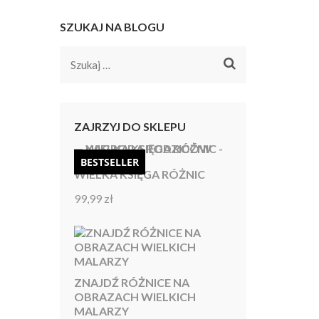
SZUKAJ NA BLOGU
Szukaj:
ZAJRZYJ DO SKLEPU
BESTSELLER
WIELKA KSIĘGA RÓŻNIC
99,99
zł
Oceniono
4.92
na 5
ZNAJDŹ RÓŻNICE NA
OBRAZACH WIELKICH
MALARZY