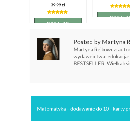
39,99
zł
4.88
out
of 5
DODAJ D
5.00
out of
5
KOSZYK
DODAJ DO
KOSZYKA
Posted by Martyna R
Martyna Rejkowcz: autorka
wydawnictwa: edukacja-
BESTSELLER: Wielka ksi
Nawigacja
wpisu
Matematyka – dodawanie do 10 – karty p