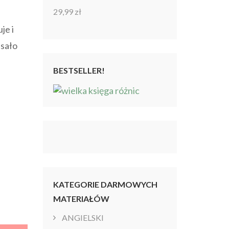
29,99
zł
Oceniono
4.86
na 5
je i
isało
BESTSELLER!
KATEGORIE DARMOWYCH
MATERIAŁÓW
ANGIELSKI