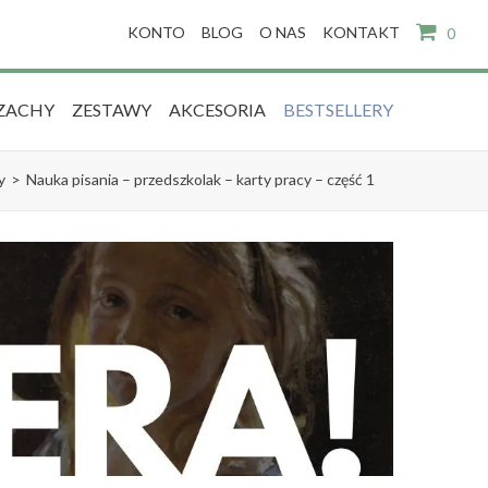
KONTO
BLOG
O NAS
KONTAKT
0
ZACHY
ZESTAWY
AKCESORIA
BESTSELLERY
y
>
Nauka pisania – przedszkolak – karty pracy – część 1