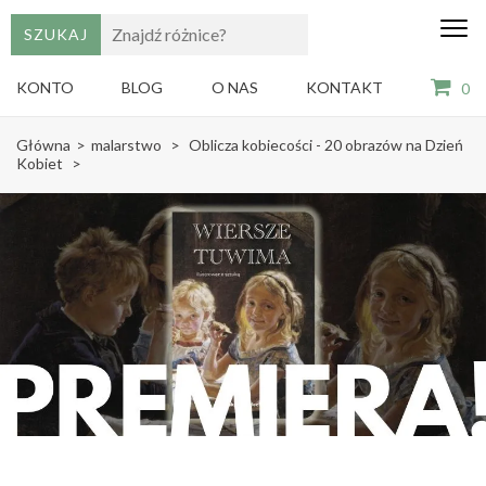
edu
Gry,
puzzle
dzie
i
KONTO
BLOG
O NAS
KONTAKT
0
książki
ze
Skip
sztuką
Główna
>
malarstwo
>
Oblicza kobiecości - 20 obrazów na Dzień
dla
to
Kobiet
>
dzieci
content
(Press
Enter)