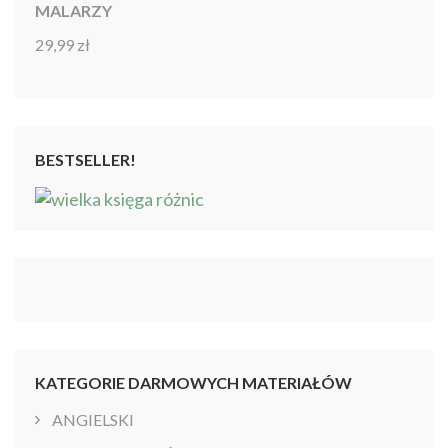
MALARZY
29,99
zł
Oceniono
4.86
na 5
BESTSELLER!
KATEGORIE DARMOWYCH MATERIAŁÓW
ANGIELSKI