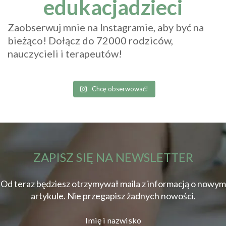
edukacjadzieci
Zaobserwuj mnie na Instagramie, aby być na
bieżąco! Dołącz do 72000 rodziców,
nauczycieli i terapeutów!
Chcę obserwować!
ZAPISZ SIĘ NA NEWSLETTER
Od teraz będziesz otrzymywał maila z informacją o nowym
artykule. Nie przegapisz żadnych nowości.
Imię i nazwisko