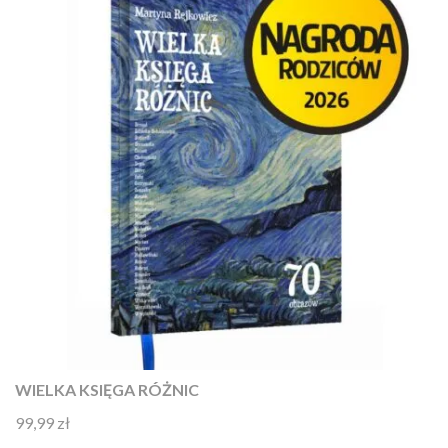
WIELKA KSIĘGA RÓŻNIC
99,99
zł
Oceniono
4.92
na 5