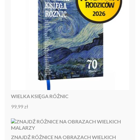
WIELKA KSIĘGA RÓŻNIC
99,99
zł
Oceniono
4.92
na 5
ZNAJDŹ RÓŻNICE NA OBRAZACH WIELKICH