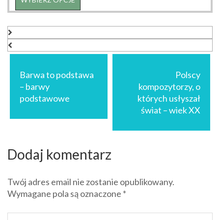
produkt
ma
wiele
wariantów.
Nawigacja
Opcje
wpisu
można
Barwa to podstawa
Polscy
wybrać
– barwy
kompozytorzy, o
na
podstawowe
których usłyszał
stronie
świat – wiek XX
produktu
Dodaj komentarz
Twój adres email nie zostanie opublikowany.
Wymagane pola są oznaczone
*