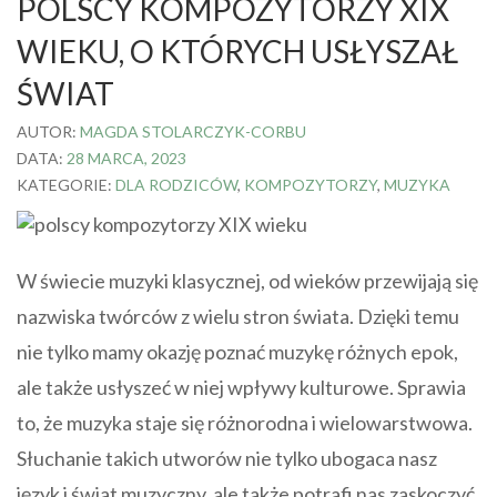
POLSCY KOMPOZYTORZY XIX
WIEKU, O KTÓRYCH USŁYSZAŁ
ŚWIAT
AUTOR:
MAGDA STOLARCZYK-CORBU
DATA:
28 MARCA, 2023
KATEGORIE:
DLA RODZICÓW
,
KOMPOZYTORZY
,
MUZYKA
W świecie muzyki klasycznej, od wieków przewijają się
nazwiska twórców z wielu stron świata. Dzięki temu
nie tylko mamy okazję poznać muzykę różnych epok,
ale także usłyszeć w niej wpływy kulturowe. Sprawia
to, że muzyka staje się różnorodna i wielowarstwowa.
Słuchanie takich utworów nie tylko ubogaca nasz
język i świat muzyczny, ale także potrafi nas zaskoczyć.