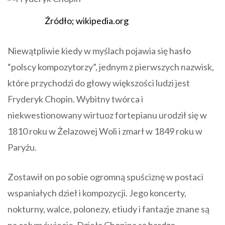
Źródło; wikipedia.org
Niewątpliwie kiedy w myślach pojawia się hasło
“polscy kompozytorzy”, jednym z pierwszych nazwisk,
które przychodzi do głowy większości ludzi jest
Fryderyk Chopin. Wybitny twórca i
niekwestionowany wirtuoz fortepianu urodził się w
1810 roku w Żelazowej Woli i zmarł w 1849 roku w
Paryżu.
Zostawił on po sobie ogromną spuściznę w postaci
wspaniałych dzieł i kompozycji. Jego koncerty,
nokturny, walce, polonezy, etiudy i fantazje znane są
na całym świecie. Dzieła Chopina są bardzo