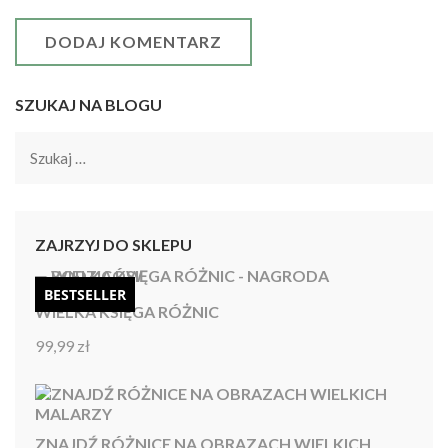
SZUKAJ NA BLOGU
Szukaj:
ZAJRZYJ DO SKLEPU
BESTSELLER
WIELKA KSIĘGA RÓŻNIC
99,99
zł
Oceniono
4.92
na 5
ZNAJDŹ RÓŻNICE NA OBRAZACH WIELKICH