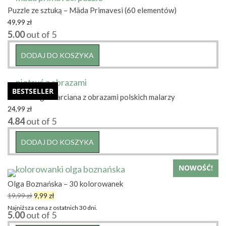
Puzzle ze sztuką – Mäda Primavesi (60 elementów)
49,99
zł
5.00
out of 5
DODAJ DO KOSZYKA
BESTSELLER
Piotruś – gra karciana z obrazami polskich malarzy
24,99
zł
4.84
out of 5
DODAJ DO KOSZYKA
NOWOŚĆ!
Olga Boznańska – 30 kolorowanek
Pierwotna
Aktualna
19,99
zł
9,99
zł
cena
cena
Najniższa cena z ostatnich 30 dni.
5.00
out of 5
wynosiła:
wynosi: