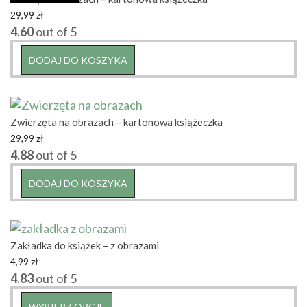
29,99
zł
4.60
out of 5
DODAJ DO KOSZYKA
Zwierzęta na obrazach – kartonowa książeczka
29,99
zł
4.88
out of 5
DODAJ DO KOSZYKA
Zakładka do książek – z obrazami
4,99
zł
4.83
out of 5
Ten
WYBIERZ OPCJE