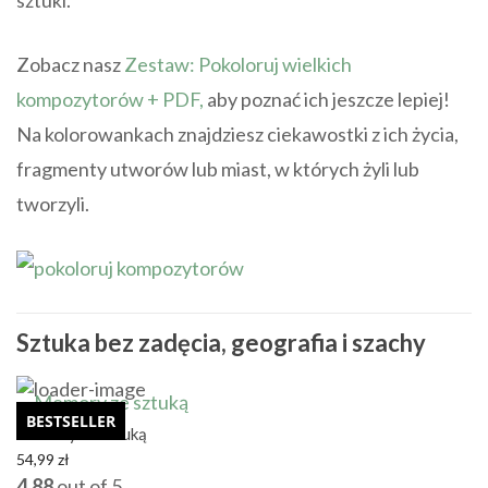
Zobacz nasz
Zestaw: Pokoloruj wielkich
kompozytorów + PDF,
aby poznać ich jeszcze lepiej!
Na kolorowankach znajdziesz ciekawostki z ich życia,
fragmenty utworów lub miast, w których żyli lub
tworzyli.
Sztuka bez zadęcia, geografia i szachy
BESTSELLER
Memory ze sztuką
54,99
zł
4.88
out of 5