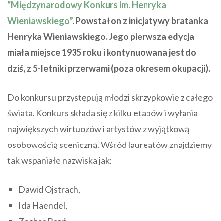
“Międzynarodowy Konkurs im. Henryka
Wieniawskiego”
. Powstał on z inicjatywy bratanka
Henryka Wieniawskiego. Jego pierwsza edycja
miała miejsce 1935 roku i kontynuowana jest do
dziś, z 5-letniki przerwami (poza okresem okupacji).
Do konkursu przystępują młodzi skrzypkowie z całego
świata. Konkurs składa się z kilku etapów i wyłania
największych wirtuozów i artystów z wyjątkową
osobowością sceniczną. Wśród laureatów znajdziemy
tak wspaniałe nazwiska jak:
Dawid Ojstrach,
Ida Haendel,
Zachar Broń,