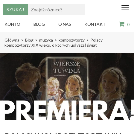
edu
Gry,
puzzle
dzie
i
KONTO
BLOG
O NAS
KONTAKT
0
książki
ze
Skip
sztuką
Główna
>
Blog
>
muzyka
>
kompozytorzy
>
Polscy
dla
to
kompozytorzy XIX wieku, o których usłyszał świat
dzieci
content
(Press
Enter)