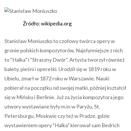
Źródło: wikipedia.org
Stanisław Moniuszko to czołowy twórca opery w
gronie polskich kompozytorów. Najsłynniejsze z nich
to “Halka” i “Straszny Dwór”. Artysta tworzył również
balety, pieśni i operetki. Urodził się w 1819 roku w
Ubielu, zmarł w 1872 roku w Warszawie. Nauki
pobierał na początku od swojej matki, później kształcił
się w Mińsku i Berlinie. Już za życia kompozytora jego
utwory wystawiane były m.in w Paryżu, St.
Petersburgu, Moskwie czy też w Pradze, gdzie
wystawieniem opery “Halka” kierował sam Bedrich