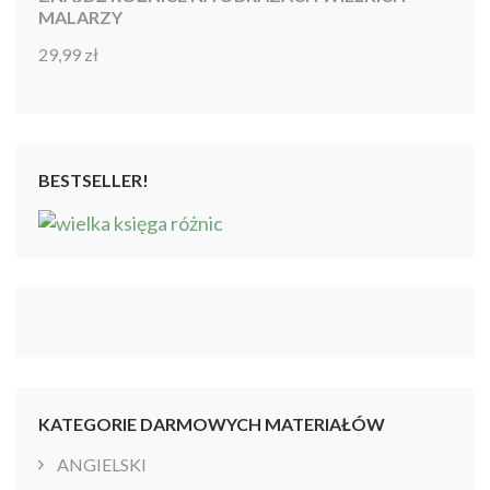
MALARZY
29,99
zł
Oceniono
4.86
na 5
BESTSELLER!
KATEGORIE DARMOWYCH MATERIAŁÓW
ANGIELSKI