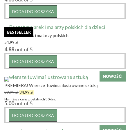
DODAJ DO KOSZYKA
BESTSELLER
Poczet malarek i malarzy polskich
54,99
zł
4.88
out of 5
DODAJ DO KOSZYKA
NOWOŚĆ!
PREMIERA! Wiersze Tuwima ilustrowane sztuką
Pierwotna
Aktualna
39,99
zł
34,99
zł
cena
cena
Najniższa cena z ostatnich 30 dni.
5.00
out of 5
wynosiła:
wynosi:
39,99 zł.
34,99 zł.
DODAJ DO KOSZYKA