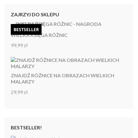
ZAJRZYJ DO SKLEPU
BESTSELLER
WIELKA KSIĘGA RÓŻNIC
99,99
zł
Oceniono
4.92
na 5
ZNAJDŹ RÓŻNICE NA OBRAZACH WIELKICH
MALARZY
29,99
zł
Oceniono
4.86
na 5
BESTSELLER!