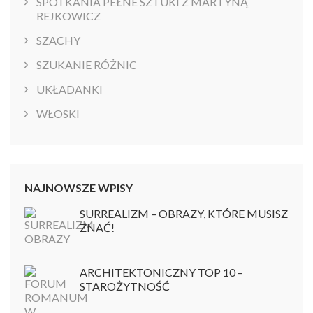
SPOTKANIA PEŁNE SZTUKI Z MARTYNĄ
REJKOWICZ
SZACHY
SZUKANIE RÓŻNIC
UKŁADANKI
WŁOSKI
NAJNOWSZE WPISY
SURREALIZM – OBRAZY, KTÓRE MUSISZ
ZNAĆ!
ARCHITEKTONICZNY TOP 10 –
STAROŻYTNOŚĆ