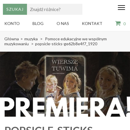
edu
Gry,
puzzle
dzie
i
KONTO
BLOG
O NAS
KONTAKT
0
książki
ze
Skip
sztuką
Główna
>
muzyka
>
Pomoce edukacyjne we wspólnym
dla
to
muzykowaniu
>
popsicle-sticks-ge62b8e4f7_1920
dzieci
content
(Press
Enter)