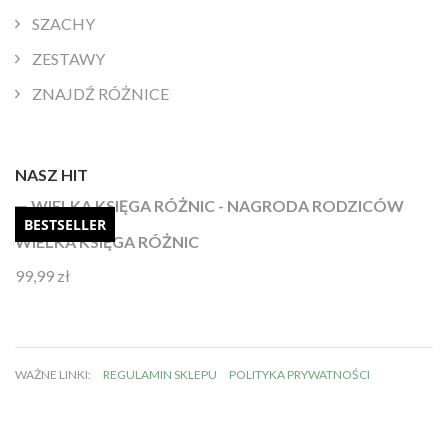
SZACHY
ZESTAWY
ZNAJDŹ RÓŻNICE
NASZ HIT
BESTSELLER
WIELKA KSIĘGA RÓŻNIC
99,99
zł
Oceniono
4.92
na 5
WAŻNE LINKI:
REGULAMIN SKLEPU
POLITYKA PRYWATNOŚCI