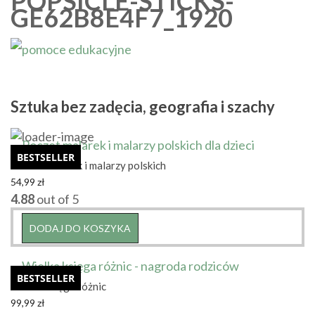
POPSICLE-STICKS-
GE62B8E4F7_1920
Sztuka bez zadęcia, geografia i szachy
BESTSELLER
Poczet malarek i malarzy polskich
54,99
zł
4.88
out of 5
DODAJ DO KOSZYKA
BESTSELLER
Wielka księga różnic
99,99
zł