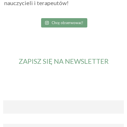
nauczycieli i terapeutów!
Chcę obserwować!
ZAPISZ SIĘ NA NEWSLETTER
Od teraz będziesz otrzymywał maila z informacją o nowym
artykule. Nie przegapisz żadnych nowości.
Imię i nazwisko
Email