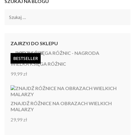
SZUKAJ NA BLOGU
Szukaj:
ZAJRZYJ DO SKLEPU
BESTSELLER
WIELKA KSIĘGA RÓŻNIC
99,99
zł
Oceniono
4.92
na 5
ZNAJDŹ RÓŻNICE NA OBRAZACH WIELKICH
MALARZY
29,99
zł
Oceniono
4.86
na 5