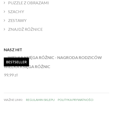
PUZZLE Z OBRAZAMI
SZACHY
ZESTAWY
ZNAJDŹ RÓŻNICE
NASZ HIT
BESTSELLER
WIELKA KSIĘGA RÓŻNIC
99,99
zł
Oceniono
4.92
na 5
WAŻNE LINKI:
REGULAMIN SKLEPU
POLITYKA PRYWATNOŚCI