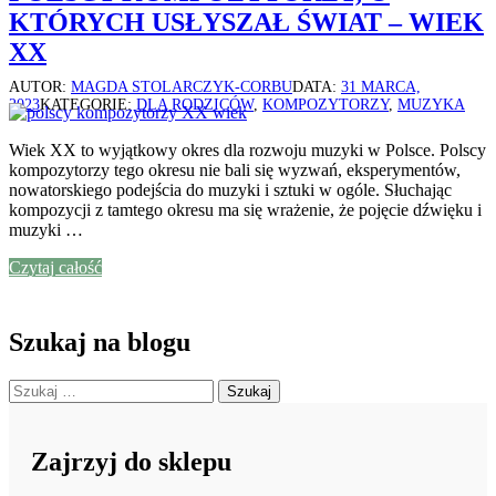
KTÓRYCH USŁYSZAŁ ŚWIAT – WIEK
XX
AUTOR:
MAGDA STOLARCZYK-CORBU
DATA:
31 MARCA,
2023
KATEGORIE:
DLA RODZICÓW
,
KOMPOZYTORZY
,
MUZYKA
Wiek XX to wyjątkowy okres dla rozwoju muzyki w Polsce. Polscy
kompozytorzy tego okresu nie bali się wyzwań, eksperymentów,
nowatorskiego podejścia do muzyki i sztuki w ogóle. Słuchając
kompozycji z tamtego okresu ma się wrażenie, że pojęcie dźwięku i
muzyki …
Czytaj całość
Szukaj na blogu
Szukaj:
Zajrzyj do sklepu