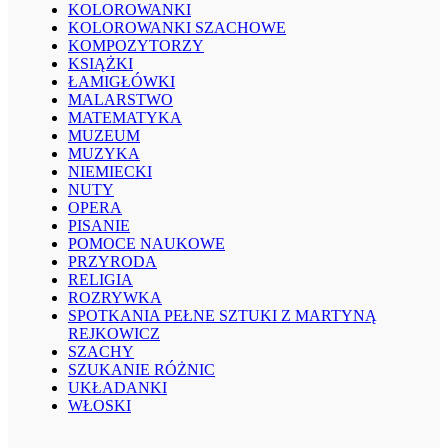
KOLOROWANKI
KOLOROWANKI SZACHOWE
KOMPOZYTORZY
KSIĄŻKI
ŁAMIGŁÓWKI
MALARSTWO
MATEMATYKA
MUZEUM
MUZYKA
NIEMIECKI
NUTY
OPERA
PISANIE
POMOCE NAUKOWE
PRZYRODA
RELIGIA
ROZRYWKA
SPOTKANIA PEŁNE SZTUKI Z MARTYNĄ
REJKOWICZ
SZACHY
SZUKANIE RÓŻNIC
UKŁADANKI
WŁOSKI