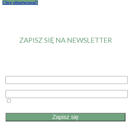
Chcę obserwować!
ZAPISZ SIĘ NA NEWSLETTER
Od teraz będziesz otrzymywał maila z informacją o
nowym artykule. Nie przegapisz żadnych nowości.
Imię i nazwisko
Email
Przechodząc dalej, akceptujesz politykę prywatności