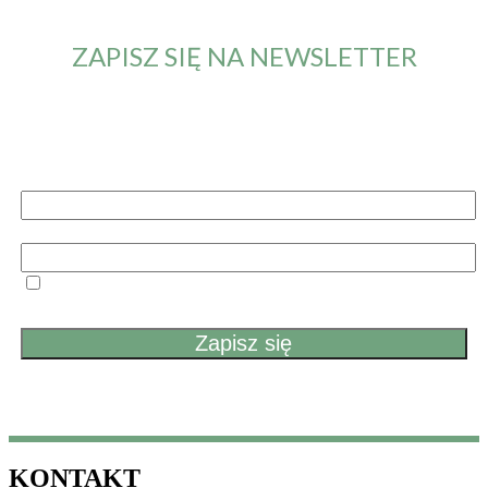
ZAPISZ SIĘ NA NEWSLETTER
Od teraz będziesz otrzymywał maila z informacją o
nowym artykule. Nie przegapisz żadnych nowości.
Imię i nazwisko
Email
Przechodząc dalej, akceptujesz politykę prywatności
KONTAKT