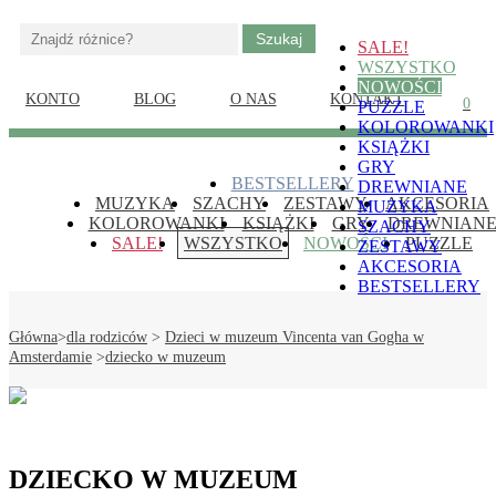
Gry, puzzle i książki ze
SALE!
edukacja-
sztuką dla dzieci
WSZYSTKO
NOWOŚCI
dzieci.pl
KONTO
BLOG
O NAS
KONTAKT
0
PUZZLE
KOLOROWANKI
Skip
KSIĄŻKI
to
GRY
content
Gry, puzzle i książki ze sztuką dla dzieci
BESTSELLERY
DREWNIANE
edukacja-dzieci.pl
(Press
MUZYKA
SZACHY
ZESTAWY
AKCESORIA
MUZYKA
Enter)
KOLOROWANKI
KSIĄŻKI
GRY
DREWNIAN
SZACHY
SALE!
WSZYSTKO
NOWOŚCI
PUZZLE
ZESTAWY
AKCESORIA
BESTSELLERY
Główna
>
dla rodziców
>
Dzieci w muzeum Vincenta van Gogha w
Amsterdamie
>
dziecko w muzeum
DZIECKO W MUZEUM