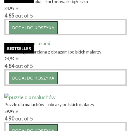
Abecadło ze sztuką – kartonowa książeczka
34,99
zł
4.85
out of 5
DODAJ DO KOSZYKA
BESTSELLER
Piotruś – gra karciana z obrazami polskich malarzy
24,99
zł
4.84
out of 5
DODAJ DO KOSZYKA
Puzzle dla maluchów – obrazy polskich malarzy
59,99
zł
4.90
out of 5
DODAJ DO KOSZYKA