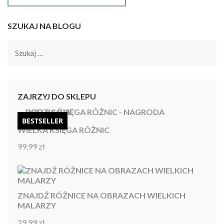
SZUKAJ NA BLOGU
Szukaj:
ZAJRZYJ DO SKLEPU
BESTSELLER
WIELKA KSIĘGA RÓŻNIC
99,99
zł
Oceniono
4.92
na 5
ZNAJDŹ RÓŻNICE NA OBRAZACH WIELKICH
MALARZY
29,99
zł