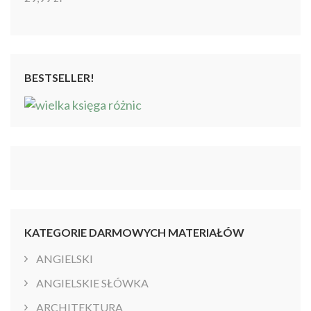
Oceniono
4.86
na 5
BESTSELLER!
KATEGORIE DARMOWYCH MATERIAŁÓW
ANGIELSKI
ANGIELSKIE SŁÓWKA
ARCHITEKTURA