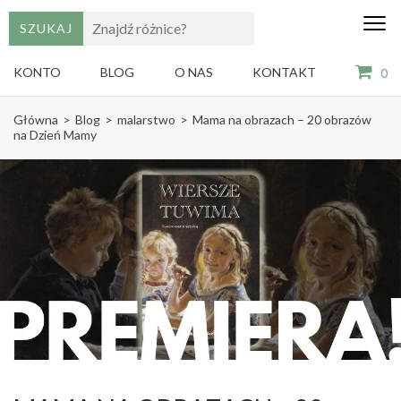
edu
Gry,
puzzle
dzie
i
KONTO
BLOG
O NAS
KONTAKT
0
książki
ze
Skip
sztuką
Główna
>
Blog
>
malarstwo
>
Mama na obrazach – 20 obrazów
dla
to
na Dzień Mamy
dzieci
content
(Press
Enter)