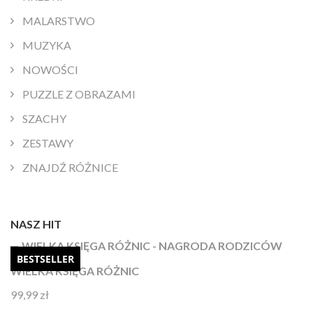
MALARSTWO
MUZYKA
NOWOŚCI
PUZZLE Z OBRAZAMI
SZACHY
ZESTAWY
ZNAJDŹ RÓŻNICE
NASZ HIT
BESTSELLER
WIELKA KSIĘGA RÓŻNIC
99,99
zł
Oceniono
4.92
na 5