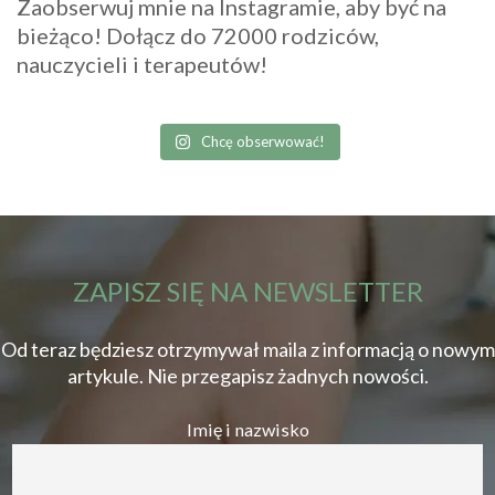
Zaobserwuj mnie na Instagramie, aby być na
bieżąco! Dołącz do 72000 rodziców,
nauczycieli i terapeutów!
Chcę obserwować!
ZAPISZ SIĘ NA NEWSLETTER
Od teraz będziesz otrzymywał maila z informacją o nowym
artykule. Nie przegapisz żadnych nowości.
Imię i nazwisko