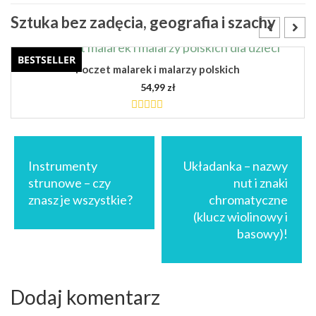
Sztuka bez zadęcia, geografia i szachy
BESTSELLER
Poczet malarek i malarzy polskich
54,99
zł
4.88
out
of 5
DODAJ DO KOSZYKA
Nawigacja
wpisu
Instrumenty
Układanka – nazwy
strunowe – czy
nut i znaki
znasz je wszystkie?
chromatyczne
(klucz wiolinowy i
basowy)!
Dodaj komentarz