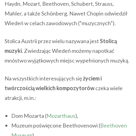
Haydn, Mozart, Beethoven, Schubert, Strauss,
Mahler, a także Schönberg. Nawet Chopin odwiedził
Wiedeń w celach zawodowych (“muzycznych”).
Stolica Austrii przez wielu nazywana jest
Stolicą
muzyki
. Zwiedzając Wiedeń możemy napotkać
mnóstwo wyjątkowych miejsc wypełnionych muzyką.
Na wszystkich interesujących się
życiem i
twórczością wielkich kompozytorów
czeka wiele
atrakcji, m.in.:
Dom Mozarta (
Mozarthaus
),
Muzeum poświęcone Beethovenowi (
Beethoven
Museum
),