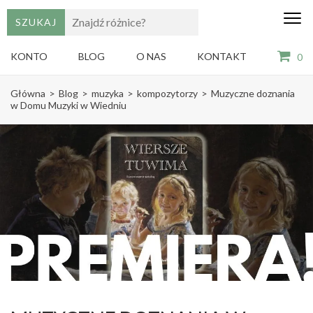
edu
Gry,
puzzle
dzie
i
KONTO
BLOG
O NAS
KONTAKT
0
książki
ze
Skip
sztuką
Główna
>
Blog
>
muzyka
>
kompozytorzy
>
Muzyczne doznania
dla
to
w Domu Muzyki w Wiedniu
dzieci
content
(Press
Enter)