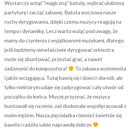
Wystarczy wziąć “magiczną” batutę, wybrać ulubioną
partyturę i zacząć zabawę. Batuta wyczuwa nasze
ruchy dyrygowania, dzięki czemu muzycy reagują na
tempo i dynamikę. Lecz warto wziąć pod uwagę, że
mamy do czynienia z wyjątkowymi muzykami, dlatego
jeśli będziemy niewłaściwie dyrygować orkiestra
może się zbuntować, przestać grać, a nawet
zadzwonić do kompozytora!
To zabawa wyśmienita
i jakże wciągająca. Tutaj bawią się i dzieci i dorośli, ale
tylko niektórym udaje się zadyrygować cały utwór od
początku do końca. Muszę przyznać, że muzycy
buntowali się na mnie, zaś doskonale współpracowali z
moim mężem. Nasza pięciolatka również świetnie się
bawiła i radziła sobie naprawdę dobrze