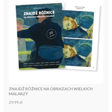
ZNAJDŹ RÓŻNICE NA OBRAZACH WIELKICH
MALARZY
29,99
zł
Oceniono
4.86
na 5