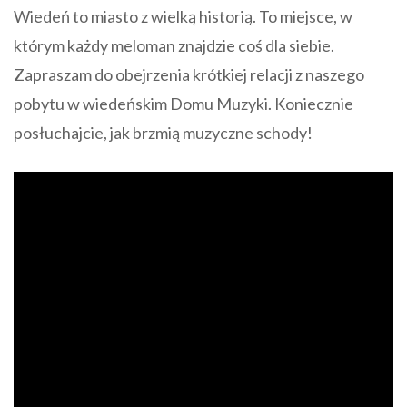
Wiedeń to miasto z wielką historią. To miejsce, w
którym każdy meloman znajdzie coś dla siebie.
Zapraszam do obejrzenia krótkiej relacji z naszego
pobytu w wiedeńskim Domu Muzyki. Koniecznie
posłuchajcie, jak brzmią muzyczne schody!