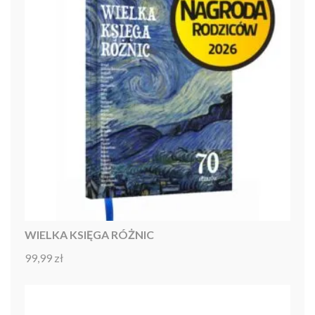
WIELKA KSIĘGA RÓŻNIC
99,99
zł
Oceniono
4.92
na 5