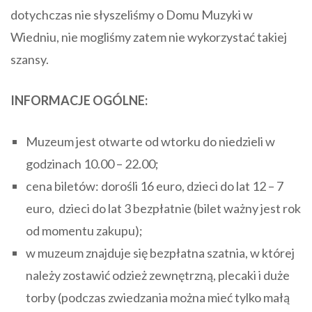
dotychczas nie słyszeliśmy o Domu Muzyki w
Wiedniu, nie mogliśmy zatem nie wykorzystać takiej
szansy.
INFORMACJE OGÓLNE:
Muzeum jest otwarte od wtorku do niedzieli w
godzinach 10.00 – 22.00;
cena biletów: dorośli 16 euro, dzieci do lat 12 – 7
euro, dzieci do lat 3 bezpłatnie (bilet ważny jest rok
od momentu zakupu);
w muzeum znajduje się bezpłatna szatnia, w której
należy zostawić odzież zewnętrzną, plecaki i duże
torby (podczas zwiedzania można mieć tylko małą