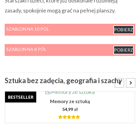
Starszaki i dzieci, które już doskonale rozumieją
zasady, spokojnie mogą grać na pełnej planszy.
SZABLON NA 10 PÓL
POBIERZ
SZABLON NA 8 PÓL
POBIERZ
Sztuka bez zadęcia, geografia i szachy
NOWOŚĆ!
PREMIERA! Wiersze Tuwima ilustrowane sztuką
39,99
zł
5.00
out of
5
DODAJ DO KOSZYKA