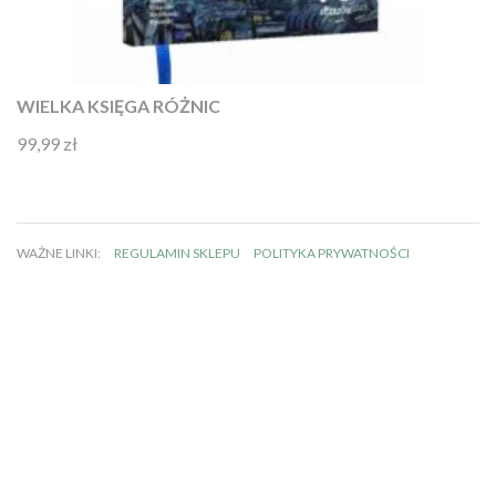
WIELKA KSIĘGA RÓŻNIC
99,99
zł
Oceniono
4.92
na 5
WAŻNE LINKI:
REGULAMIN SKLEPU
POLITYKA PRYWATNOŚCI