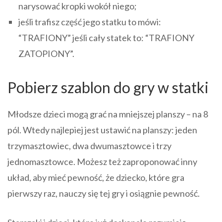
narysować kropki wokół niego;
jeśli trafisz część jego statku to mówi:
“TRAFIONY” jeśli cały statek to: “TRAFIONY
ZATOPIONY”.
Pobierz szablon do gry w statki
Młodsze dzieci mogą grać na mniejszej planszy – na 8
pól. Wtedy najlepiej jest ustawić na planszy: jeden
trzymasztowiec, dwa dwumasztowce i trzy
jednomasztowce. Możesz też zaproponować inny
układ, aby mieć pewność, że dziecko, które gra
pierwszy raz, nauczy się tej gry i osiągnie pewność.