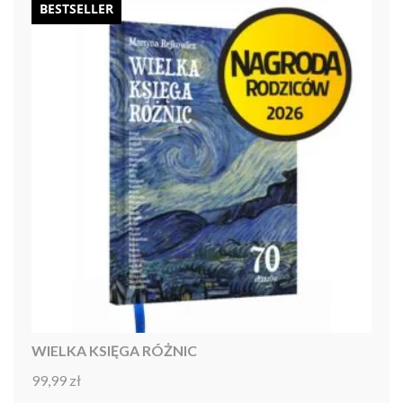
BESTSELLER
WIELKA KSIĘGA RÓŻNIC
99,99
zł
Oceniono
4.92
na 5