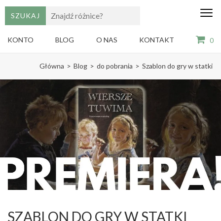
edu
Gry,
puzzle
dzie
i
KONTO
BLOG
O NAS
KONTAKT
0
książki
ze
Skip
sztuką
Główna
>
Blog
>
do pobrania
>
Szablon do gry w statki
dla
to
dzieci
content
(Press
Enter)
SZABLON DO GRY W STATKI