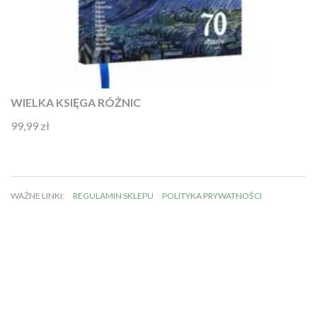
WIELKA KSIĘGA RÓŻNIC
99,99
zł
Oceniono
4.92
na 5
WAŻNE LINKI:
REGULAMIN SKLEPU
POLITYKA PRYWATNOŚCI