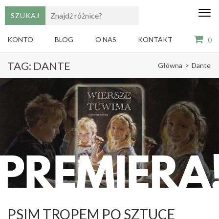
edu
Gry,
puzzle
dzie
i
KONTO
BLOG
O NAS
KONTAKT
0
książki
ze
Skip
sztuką
TAG:
DANTE
Główna
>
Dante
dla
to
dzieci
content
(Press
Enter)
PSIM TROPEM PO SZTUCE