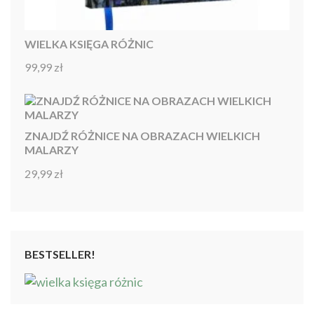
WIELKA KSIĘGA RÓŻNIC
99,99
zł
Oceniono
4.92
na 5
ZNAJDŹ RÓŻNICE NA OBRAZACH WIELKICH
MALARZY
29,99
zł
Oceniono
4.86
na 5
BESTSELLER!