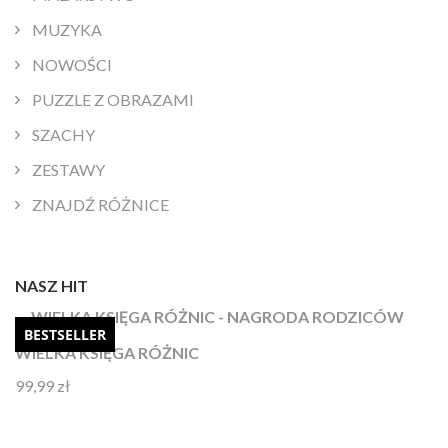
MUZYKA
NOWOŚCI
PUZZLE Z OBRAZAMI
SZACHY
ZESTAWY
ZNAJDŹ RÓŻNICE
NASZ HIT
BESTSELLER
WIELKA KSIĘGA RÓŻNIC
99,99
zł
Oceniono
4.92
na 5