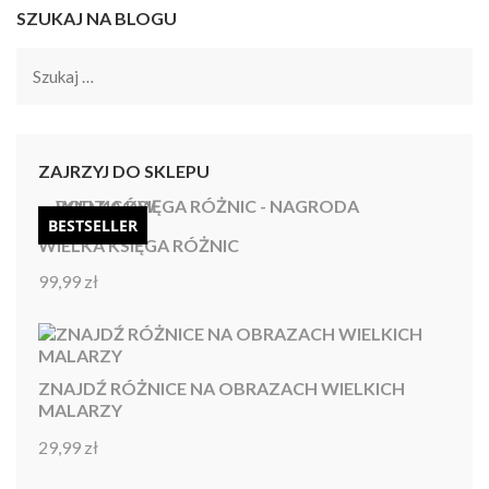
SZUKAJ NA BLOGU
Szukaj:
ZAJRZYJ DO SKLEPU
BESTSELLER
WIELKA KSIĘGA RÓŻNIC
99,99
zł
Oceniono
4.92
na 5
ZNAJDŹ RÓŻNICE NA OBRAZACH WIELKICH
MALARZY
29,99
zł
Oceniono
4.86
na 5