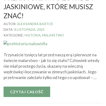
JASKINIOWE, KTÓRE MUSISZ
ZNAĆ!
AUTOR:
ALEKSANDRA BARTOŚ
DATA:
8 LISTOPADA, 2025
KATEGORIE:
HISTORIA
,
MALARSTWO
Trzynaście tysięcy lat przed naszą erą i pierwsze na
świecie malarstwo – jak to się stało? Człowiek wtedy
nie miał prostego życia, skazany na wieczną
wędrówkę i koczowanie w zimnych jaskiniach. Jego
przetrwanie zależało tylko od tego co upolował – …
CZYTAJ CAŁOŚĆ