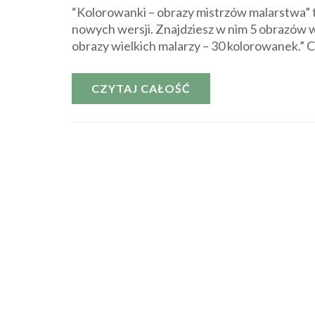
“Kolorowanki – obrazy mistrzów malarstwa” t
nowych wersji. Znajdziesz w nim 5 obrazów wi
obrazy wielkich malarzy – 30 kolorowanek.” C
CZYTAJ CAŁOŚĆ