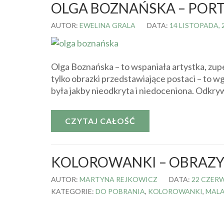
OLGA BOZNAŃSKA – PORT
AUTOR:
EWELINA GRALA
DATA:
14 LISTOPADA, 
Olga Boznańska – to wspaniała artystka, zupeł
tylko obrazki przedstawiające postaci – to w
była jakby nieodkryta i niedoceniona. Odkryw
CZYTAJ CAŁOŚĆ
KOLOROWANKI – OBRAZ
AUTOR:
MARTYNA REJKOWICZ
DATA:
22 CZERW
KATEGORIE:
DO POBRANIA
,
KOLOROWANKI
,
MAL