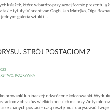
siążek, które w bardzo przyjaznej formie prezentują ży
sz takie tytuły: Vincent van Gogh, Jan Matejko, Olga Bozna
ednym: galeria sztuki i …
RYSUJ STRÓJ POSTACIOM Z
2023
ARSTWO
,
ROZRYWKA
olorowanki lub inaczej: odwrócone kolorowanki. Wydruku
postaciom z obrazów wielkich polskich malarzy. Antykoloro
rze znanych postaci – całą resztę musi dorysować Twoje