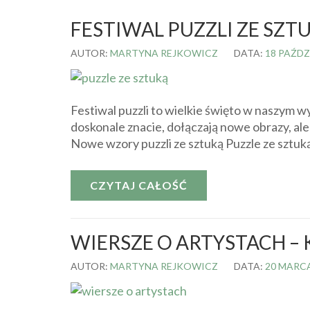
FESTIWAL PUZZLI ZE SZT
AUTOR:
MARTYNA REJKOWICZ
DATA:
18 PAŹDZ
Festiwal puzzli to wielkie święto w naszym
doskonale znacie, dołączają nowe obrazy, al
Nowe wzory puzzli ze sztuką Puzzle ze sztu
CZYTAJ CAŁOŚĆ
WIERSZE O ARTYSTACH – 
AUTOR:
MARTYNA REJKOWICZ
DATA:
20 MARCA