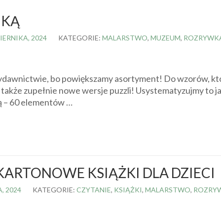
UKĄ
IERNIKA, 2024
KATEGORIE:
MALARSTWO
,
MUZEUM
,
ROZRYWK
 wydawnictwie, bo powiększamy asortyment! Do wzorów, któ
e także zupełnie nowe wersje puzzli! Usystematyzujmy to j
ką – 60 elementów …
KARTONOWE KSIĄŻKI DLA DZIECI
, 2024
KATEGORIE:
CZYTANIE
,
KSIĄŻKI
,
MALARSTWO
,
ROZRY