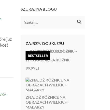
SZUKAJ NA BLOGU
A
Szukaj:
re już
ZAJRZYJ DO SKLEPU
akoś!
BESTSELLER
WIELKA KSIĘGA RÓŻNIC
99,99
zł
Oceniono
4.92
na 5
WKA
ZNAJDŹ RÓŻNICE NA
OBRAZACH WIELKICH
MALARZY