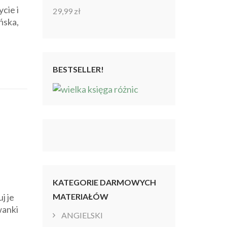
cie i
29,99
zł
Oceniono
4.86
na 5
ńska,
BESTSELLER!
KATEGORIE DARMOWYCH
j je
MATERIAŁÓW
wanki
ANGIELSKI