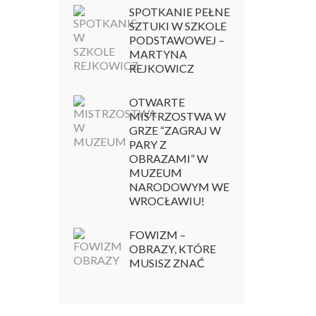
SPOTKANIE PEŁNE
SZTUKI W SZKOLE
PODSTAWOWEJ –
MARTYNA
REJKOWICZ
OTWARTE
MISTRZOSTWA W
GRZE “ZAGRAJ W
PARY Z
OBRAZAMI” W
MUZEUM
NARODOWYM WE
WROCŁAWIU!
FOWIZM –
OBRAZY, KTÓRE
MUSISZ ZNAĆ