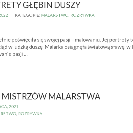
RETY GŁĘBIN DUSZY
2022
KATEGORIE:
MALARSTWO
,
ROZRYWKA
nie poświęciła się swojej pasji – malowaniu. Jej portrety t
gląd w ludzką duszę. Malarka osiągnęła światową sławę, w 
anie pasji …
Y MISTRZÓW MALARSTWA
CA, 2021
ARSTWO
,
ROZRYWKA