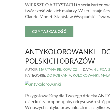
WIERSZE O ARTYSTACH to seria kartonowych k
twórczość wielkich malarzy. W serii znajdzie
Claude Monet, Stanisław Wyspiański. Dwa w j
CZYTAJ CAŁOŚĆ
ANTYKOLOROWANKI – DO
POLSKICH OBRAZÓW
AUTOR:
MARTYNA REJKOWICZ
DATA:
4 LIPCA, 
KATEGORIE:
DO POBRANIA
,
KOLOROWANKI
,
MAL
Przygotowaliśmy dla Twojego dziecka ANTYk
dziecku i zaproponuj, aby odrysowało strój 
W naszych antykolorowankach masz tylko twa