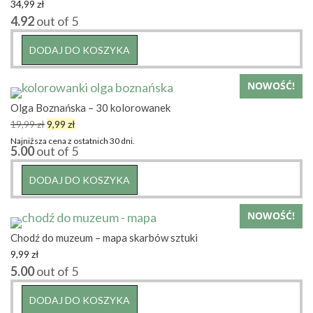
34,99
zł
4.92
out of 5
DODAJ DO KOSZYKA
NOWOŚĆ!
Olga Boznańska – 30 kolorowanek
Pierwotna
Aktualna
19,99
zł
9,99
zł
cena
cena
Najniższa cena z ostatnich 30 dni.
5.00
out of 5
wynosiła:
wynosi:
19,99 zł.
9,99 zł.
DODAJ DO KOSZYKA
NOWOŚĆ!
Chodź do muzeum – mapa skarbów sztuki
9,99
zł
5.00
out of 5
DODAJ DO KOSZYKA