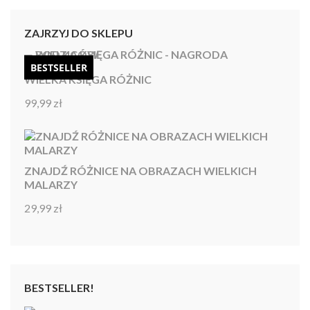
ZAJRZYJ DO SKLEPU
BESTSELLER
WIELKA KSIĘGA RÓŻNIC
99,99
zł
Oceniono
4.92
na 5
ZNAJDŹ RÓŻNICE NA OBRAZACH WIELKICH
MALARZY
29,99
zł
Oceniono
4.86
na 5
BESTSELLER!