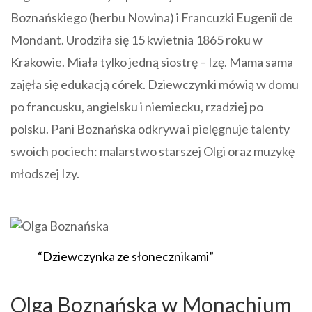
Boznańskiego (herbu Nowina) i Francuzki Eugenii de
Mondant. Urodziła się 15 kwietnia 1865 roku w
Krakowie. Miała tylko jedną siostrę – Izę. Mama sama
zajęła się edukacją córek. Dziewczynki mówią w domu
po francusku, angielsku i niemiecku, rzadziej po
polsku. Pani Boznańska odkrywa i pielęgnuje talenty
swoich pociech: malarstwo starszej Olgi oraz muzykę
młodszej Izy.
“Dziewczynka ze słonecznikami”
Olga Boznańska w Monachium