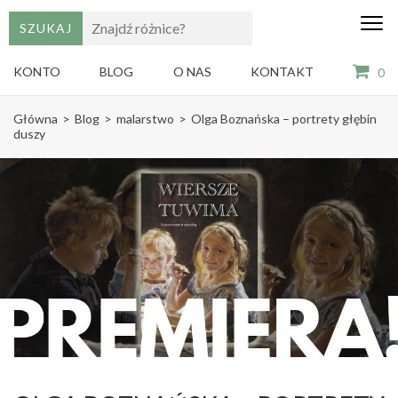
edu
Gry,
puzzle
dzie
i
KONTO
BLOG
O NAS
KONTAKT
0
książki
ze
Skip
sztuką
Główna
>
Blog
>
malarstwo
>
Olga Boznańska – portrety głębin
dla
to
duszy
dzieci
content
(Press
Enter)