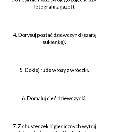
fotografii z gazet).
4. Dorysuj postać dziewczynki (szarą
sukienkę).
5. Doklej rude włosy z włóczki.
6. Domaluj cień dziewczynki.
7. Z chusteczek higienicznych wytnij