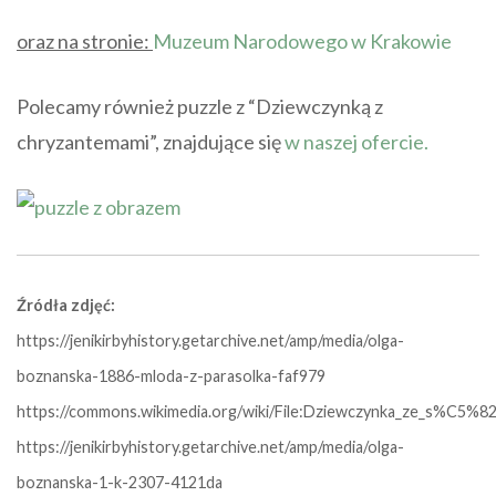
oraz na stronie:
Muzeum Narodowego w Krakowie
Polecamy również puzzle z “Dziewczynką z
chryzantemami”, znajdujące się
w naszej ofercie.
Źródła zdjęć:
https://jenikirbyhistory.getarchive.net/amp/media/olga-
boznanska-1886-mloda-z-parasolka-faf979
https://commons.wikimedia.org/wiki/File:Dziewczynka_ze_s%C5%82
https://jenikirbyhistory.getarchive.net/amp/media/olga-
boznanska-1-k-2307-4121da