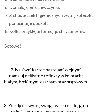
Domaluj cień dziewczynki.
Z chusteczek higienicznych wytnij kółeczka i
ponacinaj je dookoła.
Kółka przyklejaj formując chryzantemy.
Gotowe!
2. Na siwej kartce pastelami olejnymi
namaluj delikatne refleksy w kolorach:
białym, błękitnym, czarnym oraz brązowym.
3. Ze zdjęcia wytnij swoją twarz i naklej ją na
tło (jeśli nie masz swojego zdjęcia, użyj