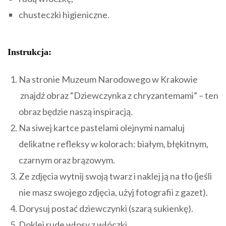
chusteczki higieniczne.
Instrukcja:
Na stronie Muzeum Narodowego w Krakowie
znajdź obraz “Dziewczynka z chryzantemami” – ten
obraz będzie naszą inspiracją.
Na siwej kartce pastelami olejnymi namaluj
delikatne refleksy w kolorach: białym, błękitnym,
czarnym oraz brązowym.
Ze zdjęcia wytnij swoją twarz i naklej ją na tło (jeśli
nie masz swojego zdjęcia, użyj fotografii z gazet).
Dorysuj postać dziewczynki (szarą sukienkę).
Doklej rude włosy z włóczki.