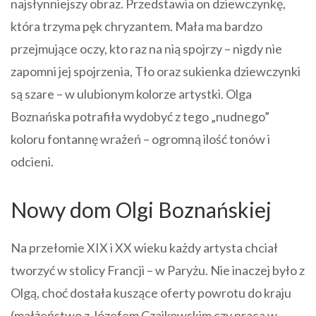
najsłynniejszy obraz. Przedstawia on dziewczynkę,
która trzyma pęk chryzantem. Mała ma bardzo
przejmujące oczy, kto raz na nią spojrzy – nigdy nie
zapomni jej spojrzenia, Tło oraz sukienka dziewczynki
są szare – w ulubionym kolorze artystki. Olga
Boznańska potrafiła wydobyć z tego „nudnego”
koloru fontannę wrażeń – ogromną ilość tonów i
odcieni.
Nowy dom Olgi Boznańskiej
Na przełomie XIX i XX wieku każdy artysta chciał
tworzyć w stolicy Francji – w Paryżu. Nie inaczej było z
Olgą, choć dostała kuszące oferty powrotu do kraju
(małżeństwo z Józefem Czajkowskim czy praca w