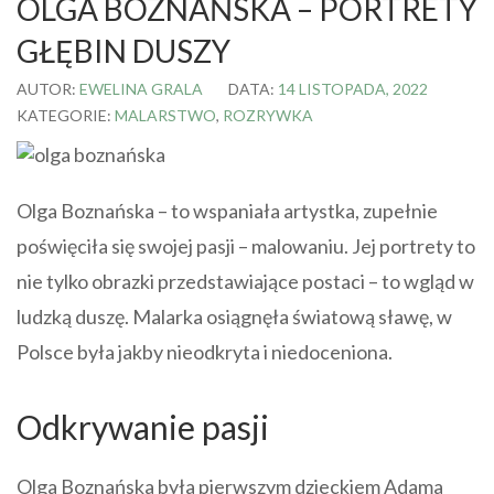
OLGA BOZNAŃSKA – PORTRETY
GŁĘBIN DUSZY
AUTOR:
EWELINA GRALA
DATA:
14 LISTOPADA, 2022
KATEGORIE:
MALARSTWO
,
ROZRYWKA
Olga Boznańska – to wspaniała artystka, zupełnie
poświęciła się swojej pasji – malowaniu. Jej portrety to
nie tylko obrazki przedstawiające postaci – to wgląd w
ludzką duszę. Malarka osiągnęła światową sławę, w
Polsce była jakby nieodkryta i niedoceniona.
Odkrywanie pasji
Olga Boznańska była pierwszym dzieckiem Adama