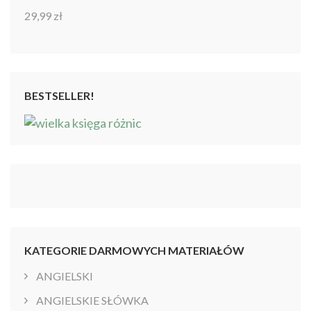
29,99
zł
Oceniono
4.86
na 5
BESTSELLER!
KATEGORIE DARMOWYCH MATERIAŁÓW
ANGIELSKI
ANGIELSKIE SŁÓWKA