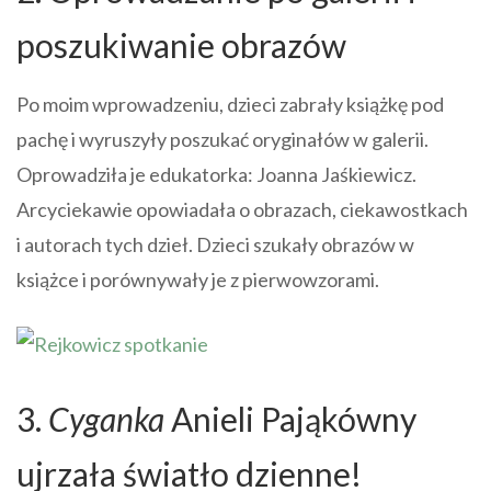
poszukiwanie obrazów
Po moim wprowadzeniu, dzieci zabrały książkę pod
pachę i wyruszyły poszukać oryginałów w galerii.
Oprowadziła je edukatorka: Joanna Jaśkiewicz.
Arcyciekawie opowiadała o obrazach, ciekawostkach
i autorach tych dzieł. Dzieci szukały obrazów w
książce i porównywały je z pierwowzorami.
3.
Cyganka
Anieli Pająkówny
ujrzała światło dzienne!