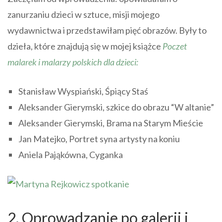
zanurzaniu dzieci w sztuce, misji mojego
wydawnictwa i przedstawiłam pięć obrazów. Były to
dzieła, które znajdują się w mojej książce
Poczet
malarek i malarzy polskich dla dzieci:
Stanisław Wyspiański, Śpiący Staś
Aleksander Gierymski, szkice do obrazu “W altanie”
Aleksander Gierymski, Brama na Starym Mieście
Jan Matejko, Portret syna artysty na koniu
Aniela Pająkówna, Cyganka
2. Oprowadzanie po galerii i