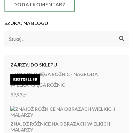
SZUKAJ NA BLOGU
Szukaj:
ZAJRZYJ DO SKLEPU
BESTSELLER
WIELKA KSIĘGA RÓŻNIC
99,99
zł
Oceniono
4.92
na 5
ZNAJDŹ RÓŻNICE NA OBRAZACH WIELKICH
MALARZY