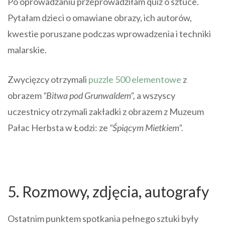
Po oprowadzaniu przeprowadziłam quiz o sztuce.
Pytałam dzieci o omawiane obrazy, ich autorów,
kwestie poruszane podczas wprowadzenia i techniki
malarskie.
Zwycięzcy otrzymali
puzzle 500 elementowe
z
obrazem
“Bitwa pod Grunwaldem”,
a wszyscy
uczestnicy otrzymali zakładki z obrazem z Muzeum
Pałac Herbsta w Łodzi: ze
“Śpiącym Mietkiem”.
5. Rozmowy, zdjęcia, autografy
Ostatnim punktem spotkania pełnego sztuki były