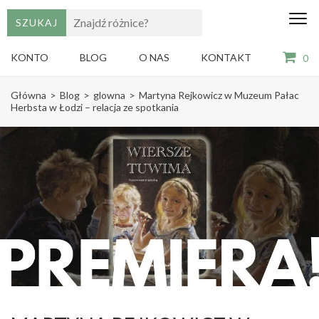
edu
Gry,
puzzle
dzie
i
KONTO
BLOG
O NAS
KONTAKT
0
książki
ze
Skip
sztuką
Główna
>
Blog
>
glowna
>
Martyna Rejkowicz w Muzeum Pałac
dla
to
Herbsta w Łodzi – relacja ze spotkania
dzieci
content
(Press
Enter)