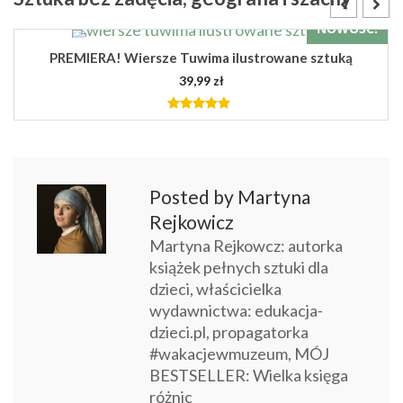
BESTSELLER
Memory ze sztuką
54,99
zł
4.89
out
of 5
DODAJ DO KOSZYKA
Posted by Martyna
Rejkowicz
Martyna Rejkowcz: autorka
książek pełnych sztuki dla
dzieci, właścicielka
wydawnictwa: edukacja-
dzieci.pl, propagatorka
#wakacjewmuzeum, MÓJ
BESTSELLER: Wielka księga
różnic