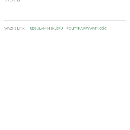
Oceniono
4.92
na 5
WAŻNE LINKI:
REGULAMIN SKLEPU
POLITYKA PRYWATNOŚCI