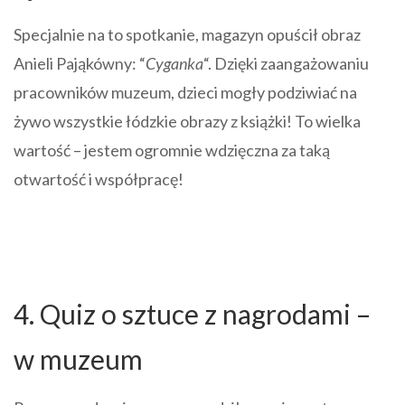
Specjalnie na to spotkanie, magazyn opuścił obraz
Anieli Pająkówny: “
Cyganka
“. Dzięki zaangażowaniu
pracowników muzeum, dzieci mogły podziwiać na
żywo wszystkie łódzkie obrazy z książki! To wielka
wartość – jestem ogromnie wdzięczna za taką
otwartość i współpracę!
4. Quiz o sztuce z nagrodami –
w muzeum