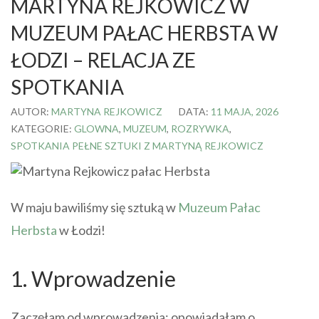
MARTYNA REJKOWICZ W
MUZEUM PAŁAC HERBSTA W
ŁODZI – RELACJA ZE
SPOTKANIA
AUTOR:
MARTYNA REJKOWICZ
DATA:
11 MAJA, 2026
KATEGORIE:
GLOWNA
,
MUZEUM
,
ROZRYWKA
,
SPOTKANIA PEŁNE SZTUKI Z MARTYNĄ REJKOWICZ
W maju bawiliśmy się sztuką w
Muzeum Pałac
Herbsta
w Łodzi!
1. Wprowadzenie
Zaczęłam od wprowadzenia: opowiadałam o