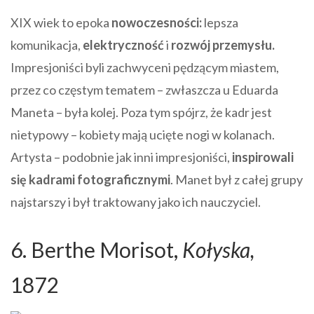
XIX wiek to epoka
nowoczesności:
lepsza
komunikacja,
elektryczność
i
rozwój przemysłu.
Impresjoniści byli zachwyceni pędzącym miastem,
przez co częstym tematem – zwłaszcza u Eduarda
Maneta – była kolej. Poza tym spójrz, że kadr jest
nietypowy – kobiety mają ucięte nogi w kolanach.
Artysta – podobnie jak inni impresjoniści,
inspirowali
się kadrami fotograficznymi
. Manet był z całej grupy
najstarszy i był traktowany jako ich nauczyciel.
6. Berthe Morisot,
Kołyska,
1872