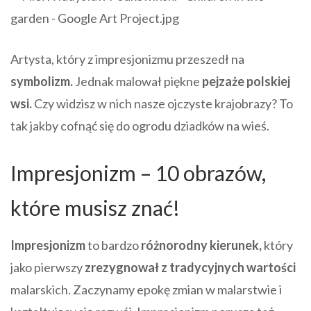
Artysta, który z impresjonizmu przeszedł na
symbolizm.
Jednak malował piękne
pejzaże polskiej
wsi.
Czy widzisz w nich nasze ojczyste krajobrazy? To
tak jakby cofnąć się do ogrodu dziadków na wieś.
Impresjonizm – 10 obrazów,
które musisz znać!
Impresjonizm
to bardzo
różnorodny kierunek,
który
jako pierwszy
zrezygnował z tradycyjnych wartości
malarskich. Zaczynamy epokę zmian w malarstwie i