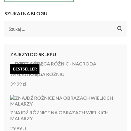
SZUKAJ NA BLOGU
Szukaj:
ZAJRZYJ DO SKLEPU
BESTSELLER
WIELKA KSIĘGA RÓŻNIC
99,99
zł
Oceniono
4.92
na 5
ZNAJDŹ RÓŻNICE NA OBRAZACH WIELKICH
MALARZY
29,99
zł
Oceniono