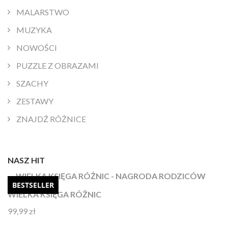
MALARSTWO
MUZYKA
NOWOŚCI
PUZZLE Z OBRAZAMI
SZACHY
ZESTAWY
ZNAJDŹ RÓŻNICE
NASZ HIT
BESTSELLER
WIELKA KSIĘGA RÓŻNIC
99,99
zł
Oceniono
4.92
na 5