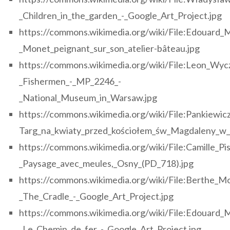
_Children_in_the_garden_-_Google_Art_Project.jpg
https://commons.wikimedia.org/wiki/File:Edouard_M
_Monet_peignant_sur_son_atelier-bâteau.jpg
https://commons.wikimedia.org/wiki/File:Leon_Wyc
_Fishermen_-_MP_2246_-
_National_Museum_in_Warsaw.jpg
https://commons.wikimedia.org/wiki/File:Pankiewicz
Targ_na_kwiaty_przed_kościołem_św_Magdaleny_w_
https://commons.wikimedia.org/wiki/File:Camille_Pis
_Paysage_avec_meules,_Osny_(PD_718).jpg
https://commons.wikimedia.org/wiki/File:Berthe_Mo
_The_Cradle_-_Google_Art_Project.jpg
https://commons.wikimedia.org/wiki/File:Edouard_
_Le_Chemin_de_fer_-_Google_Art_Project.jpg