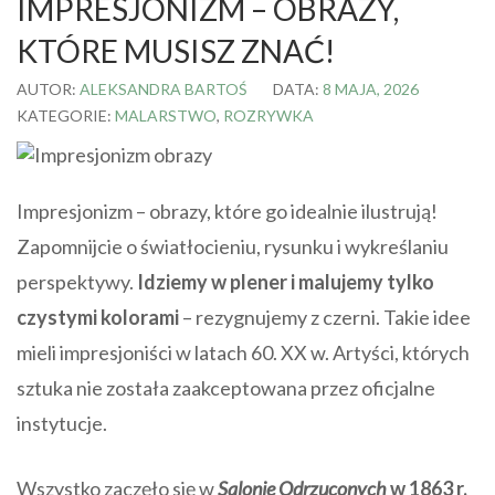
IMPRESJONIZM – OBRAZY,
KTÓRE MUSISZ ZNAĆ!
AUTOR:
ALEKSANDRA BARTOŚ
DATA:
8 MAJA, 2026
KATEGORIE:
MALARSTWO
,
ROZRYWKA
Impresjonizm – obrazy, które go idealnie ilustrują!
Zapomnijcie o światłocieniu, rysunku i wykreślaniu
perspektywy.
Idziemy w plener i malujemy tylko
czystymi kolorami
– rezygnujemy z czerni. Takie idee
mieli impresjoniści w latach 60. XX w. Artyści, których
sztuka nie została zaakceptowana przez oficjalne
instytucje.
Wszystko zaczęło się w
Salonie Odrzuconych
w 1863 r.