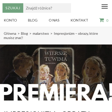
edu
Gry,
puzzle
dzie
i
KONTO
BLOG
O NAS
KONTAKT
0
książki
ze
Skip
sztuką
Główna
>
Blog
>
malarstwo
>
Impresjonizm – obrazy, które
dla
to
musisz znać!
dzieci
content
(Press
Enter)