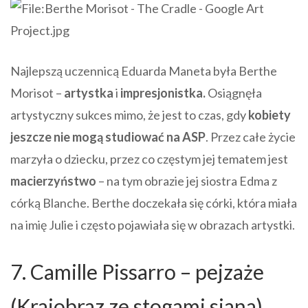
Najlepszą uczennicą Eduarda Maneta była Berthe
Morisot –
artystka
i
impresjonistka.
Osiągnęła
artystyczny sukces mimo, że jest to czas, gdy
kobiety
jeszcze nie mogą studiować na ASP
. Przez całe życie
marzyła o dziecku, przez co częstym jej tematem jest
macierzyństwo
– na tym obrazie jej siostra Edma z
córką Blanche. Berthe doczekała się córki, która miała
na imię Julie i często pojawiała się w obrazach artystki.
7. Camille Pissarro – pejzaże
(Krajobraz ze stogami siana)