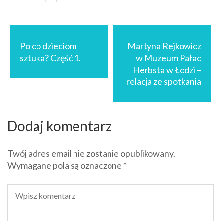
4.62
out
of 5
DODAJ DO KOSZYKA
Nawigacja
wpisu
Po co dzieciom
Martyna Rejkowicz
sztuka? Część 1.
w Muzeum Pałac
Herbsta w Łodzi –
relacja ze spotkania
Dodaj komentarz
Twój adres email nie zostanie opublikowany.
Wymagane pola są oznaczone
*